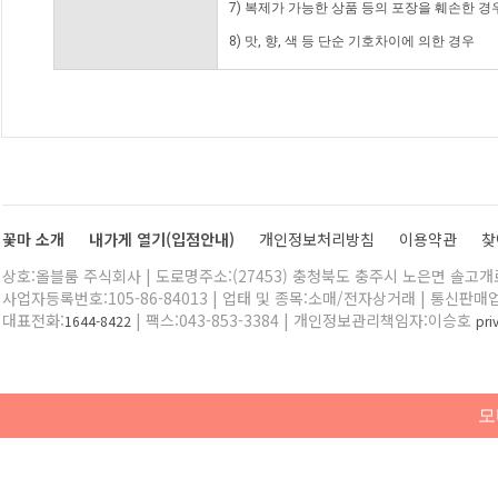
7) 복제가 가능한 상품 등의 포장을 훼손한 경
8) 맛, 향, 색 등 단순 기호차이에 의한 경우
꽃마 소개
내가게 열기(입점안내)
개인정보처리방침
이용약관
찾
상호:올블룸 주식회사 | 도로명주소:(27453) 충청북도 충주시 노은면 솔고개로 
사업자등록번호:105-86-84013 | 업태 및 종목:소매/전자상거래 | 통신판매
대표전화:
| 팩스:043-853-3384 | 개인정보관리책임자:이승호
1644-8422
pr
모