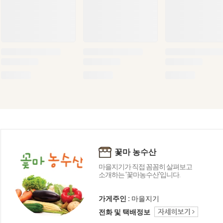
꽃마 농수산
마을지기가 직접 꼼꼼히 살펴보고
소개하는 '꽃마농수산'입니다.
가게주인 :
마을지기
전화 및 택배정보