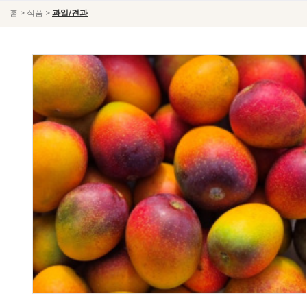
>
>
홈
식품
과일/견과