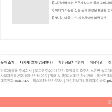
6) 사전예약 또는 주문제작으로 통해 소비자
7) 복제가 가능한 상품 등의 포장을 훼손한 경
8) 맛, 향, 색 등 단순 기호차이에 의한 경우
꽃마 소개
내가게 열기(입점안내)
개인정보처리방침
이용약관
찾
상호:올블룸 주식회사 | 도로명주소:(27453) 충청북도 충주시 노은면 솔고개로 
사업자등록번호:105-86-84013 | 업태 및 종목:소매/전자상거래 | 통신판매
대표전화:
| 팩스:043-853-3384 | 개인정보관리책임자:이승호
1644-8422
pr
모