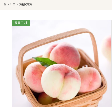
>
>
홈
식품
과일/견과
공동구매