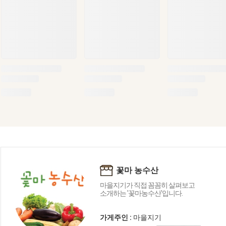
꽃마 농수산
마을지기가 직접 꼼꼼히 살펴보고
소개하는 '꽃마농수산'입니다.
가게주인 :
마을지기