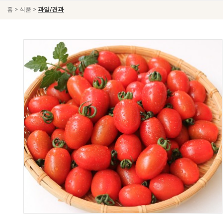
>
>
홈
식품
과일/견과