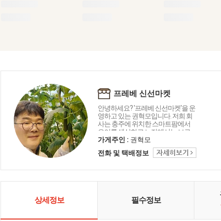
프레베 신선마켓
안녕하세요? '프레베 신선마켓'을 운
영하고 있는 권혁모입니다. 저희 회
사는 충주에 위치한 스마트팜에서
오이를 생산하고 노지에서는 브로
콜리와 가지 등을 재배하고 있습니
가게주인 :
권혁모
다. 뿐만아니라 강원도 철원, 평창, 제
전화 및 택배정보
주도, 진주, 여주 등 전국 산지에서 다
채로운 채소와 과일류를 소개합니
다.
상세정보
필수정보