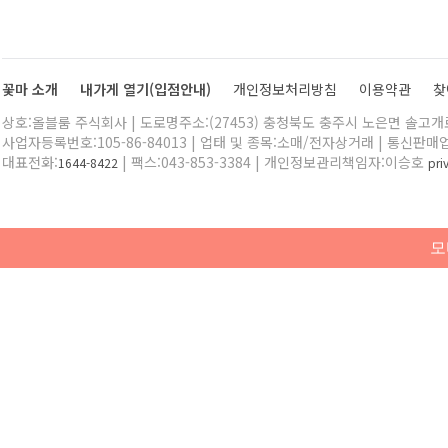
꽃마 소개
내가게 열기(입점안내)
개인정보처리방침
이용약관
찾
상호:올블룸 주식회사 | 도로명주소:(27453) 충청북도 충주시 노은면 솔고개로 
사업자등록번호:105-86-84013 | 업태 및 종목:소매/전자상거래 | 통신판매
대표전화:
| 팩스:043-853-3384 | 개인정보관리책임자:이승호
1644-8422
pr
모