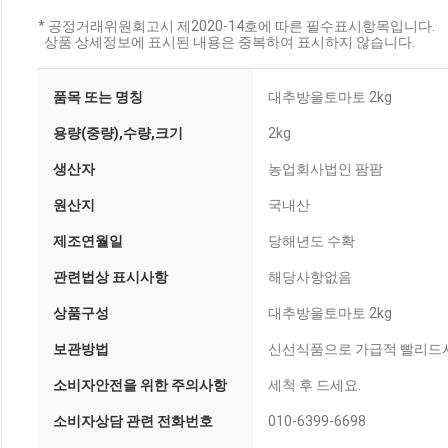
* 공정거래위원회고시 제2020-14호에 따른 필수표시항목입니다.
상품 상세정보에 표시된 내용은 중복하여 표시하지 않습니다.
품목 또는 명칭
대추방울토마토 2kg
용량(중량),수량,크기
2kg
생산자
농업회사법인 팜팜
원산지
국내산
제조연월일
당해년도 수확
관련법상 표시사항
해당사항없음
상품구성
대추방울토마토 2kg
보관방법
신선식품으로 가급적 빨리드시
소비자안전을 위한 주의사항
세척 후 드세요.
소비자상담 관련 전화번호
010-6399-6698