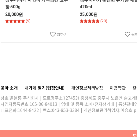
장수이야기 자연이 가득담긴 고추
장수이야기 순진한 유기농 매
장 500g
420ml
20,000원
25,000원
(9)
(20)
찜하기
찜
꽃마 소개
내가게 열기(입점안내)
개인정보처리방침
이용약관
찾
상호:올블룸 주식회사 | 도로명주소:(27453) 충청북도 충주시 노은면 솔고개로 
사업자등록번호:105-86-84013 | 업태 및 종목:소매/전자상거래 | 통신판매
대표전화:
1644-8422
| 팩스:043-853-3384 | 개인정보관리책임자:이승호
p
모