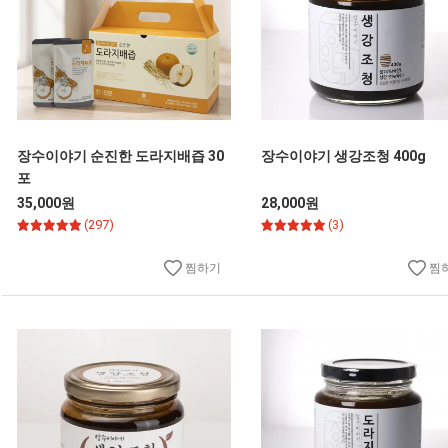
장수이야기 순진한 도라지배즙 30
장수이야기 생강조청 400g
포
35,000원
28,000원
(297)
(3)
찜하기
찜