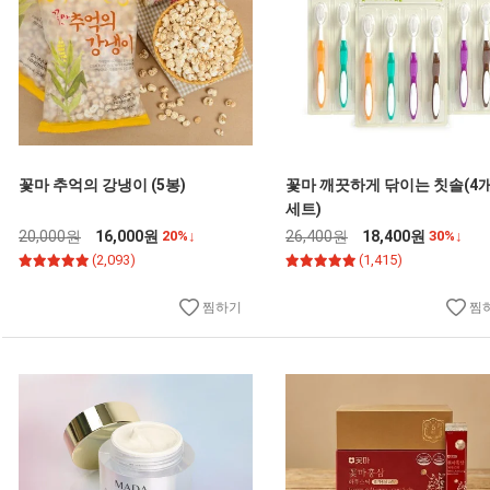
꽃마 추억의 강냉이 (5봉)
꽃마 깨끗하게 닦이는 칫솔(4개
세트)
20,000원
16,000원
20%↓
26,400원
18,400원
30%↓
(2,093)
(1,415)
찜하기
찜