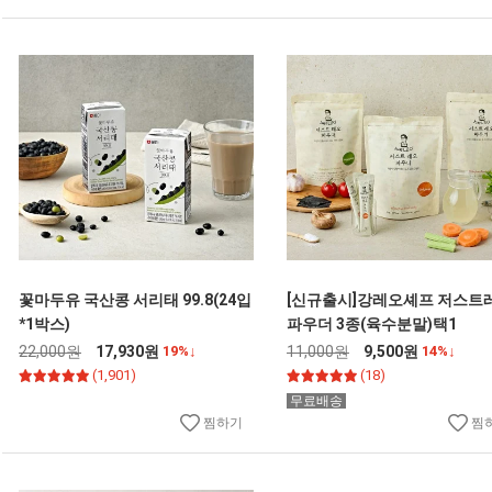
꽃마두유 국산콩 서리태 99.8(24입
[신규출시]강레오셰프 저스트
*1박스)
파우더 3종(육수분말)택1
22,000원
17,930원
19%↓
11,000원
9,500원
14%↓
(1,901)
(18)
무료배송
찜하기
찜