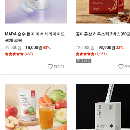
MADA 순수 현미 미백 세라마이드
꽃마홍삼 하루스틱 2박스(60포
광채 크림
49,000원
18,000원
63%↓
120,000원
93,900원
22%↓
(467)
(1,961)
무료배송
찜하기
찜