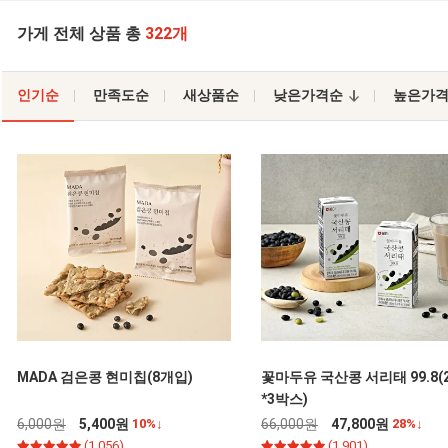
가게 전체 상품 총
322개
인기순
만족도순
새상품순
낮은가격순
높은가
MADA 검은콩 현미칩(8개입)
꽃마두유 국산콩 서리태 99.8(
*3박스)
6,000원
5,400원
10%↓
66,000원
47,800원
28%↓
(1,056)
(1,901)