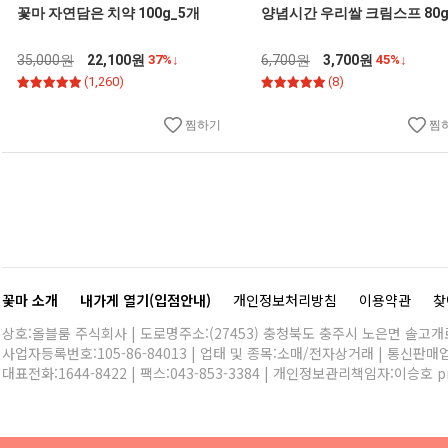
꽃마 자연담은 치약 100g_5개
양념시간 우리쌀 크림스프 80
35,000원
22,100원
37%↓
6,700원
3,700원
45%↓
(1,260)
(8)
찜하기
찜
꽃마 소개
내가게 열기(입점안내)
개인정보처리방침
이용약관
찾
상호:올블룸 주식회사 | 도로명주소:(27453) 충청북도 충주시 노은면 솔고개로 
사업자등록번호:105-86-84013 | 업태 및 종목:소매/전자상거래 | 통신판매
대표전화:
1644-8422
| 팩스:043-853-3384 | 개인정보관리책임자:이승호
p