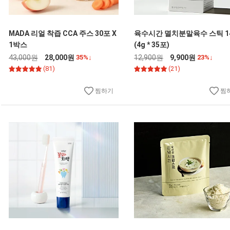
MADA 리얼 착즙 CCA 주스 30포 X
육수시간 멸치분말육수 스틱 1
1박스
(4g * 35포)
43,000원
28,000원
35%↓
12,900원
9,900원
23%↓
(81)
(21)
찜하기
찜