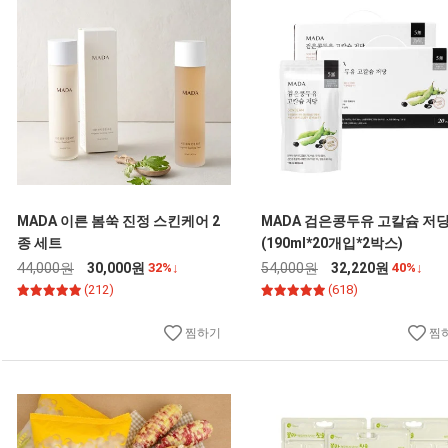
MADA 이른 봄쑥 진정 스킨케어 2
MADA 검은콩두유 고칼슘 저
종 세트
(190ml*20개입*2박스)
44,000원
30,000원
32%↓
54,000원
32,220원
40%↓
(212)
(618)
찜하기
찜