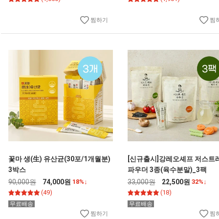
찜하기
찜
꽃마 생(生) 유산균(30포/1개월분)
[신규출시]강레오셰프 저스트
3박스
파우더 3종(육수분말)_3팩
90,000원
74,000원
18%↓
33,000원
22,500원
32%↓
(49)
(18)
무료배송
무료배송
찜하기
찜