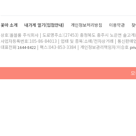
꽃마 소개
내가게 열기(입점안내)
개인정보처리방침
이용약관
찾
상호:올블룸 주식회사 | 도로명주소:(27453) 충청북도 충주시 노은면 솔고개로 
사업자등록번호:105-86-84013 | 업태 및 종목:소매/전자상거래 | 통신판매
대표전화:
| 팩스:043-853-3384 | 개인정보관리책임자:이승호
1644-8422
pr
모