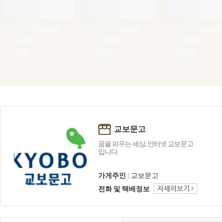
교보문고
꿈을 피우는 세상, 인터넷 교보문고
입니다.
가게주인 :
교보문고
전화 및 택배정보