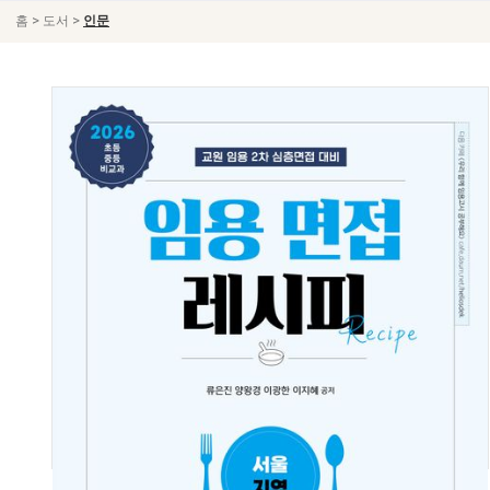
>
>
홈
도서
인문