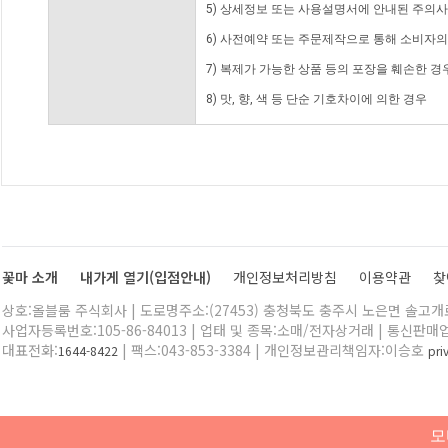
5) 상세정보 또는 사용설명서에 안내된 주의사
6) 사전예약 또는 주문제작으로 통해 소비자
7) 복제가 가능한 상품 등의 포장을 훼손한 경
8) 맛, 향, 색 등 단순 기호차이에 의한 경우
꽃마 소개
내가게 열기(입점안내)
개인정보처리방침
이용약관
찾
상호:올블룸 주식회사 | 도로명주소:(27453) 충청북도 충주시 노은면 솔고개로 
사업자등록번호:105-86-84013 | 업태 및 종목:소매/전자상거래 | 통신판매
대표전화:
| 팩스:043-853-3384 | 개인정보관리책임자:이승호
1644-8422
pr
모