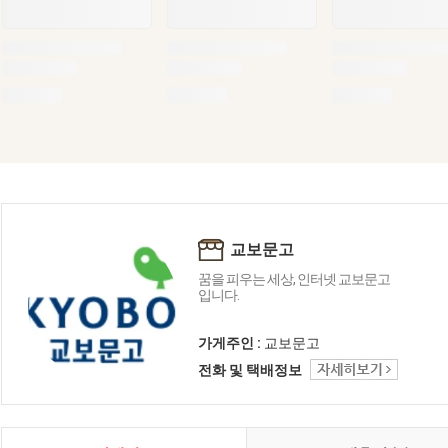
교보문고
꿈을 피우는 세상, 인터넷 교보문고
입니다.
가게주인 :
교보문고
전화 및 택배정보