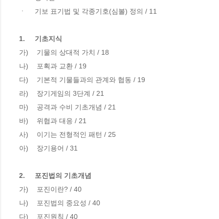
ㆍ	기보 표기법 및 각종기호(심볼) 정의 / 11

1.	기초지식
가)	 기물의 상대적 가치 / 18

나)	 포획과 교환 / 19

다)	 기본적 기물들과의 관계와 협동 / 19

라)	 장기게임의 3단계 / 21

마)	 공격과 수비 기초개념 / 21

바)	 위협과 대응 / 21

사)	 이기는 전형적인 패턴 / 25

아)	 장기용어 / 31

2.	포진법의 기초개념
가)	 포진이란? / 40

나)	 포진법의 중요성 / 40

다)	 포진원칙 / 40
