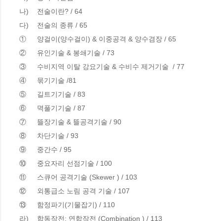
나)	 전술이란? / 64

다)	 전술의 종류 / 65

①	 양걸이(양수걸이) & 이중공격 & 양수겸장 / 65

②	 유인기술 & 봉쇄기술 / 73

③	 수비지역 이탈 강요기술 & 수비수 제거기술  / 77

④	 묶기기술 /81

⑤	 길트기기술 / 83

⑥	 멱풀기기술 / 87

⑦	 뜰장기술 & 뜰공격기술 / 90

⑧	 차단기술 / 93

⑨	 중간수 / 95

⑩	 중요자리 선점기술 / 100

⑪	 스큐어 공격기술 (Skewer ) / 103

⑫	 외통급소 노림 공격 기술 / 107

⑬	 함정파기(기물잡기) / 110

라)	 합동작전: 연합작전 (Combination ) / 113        
