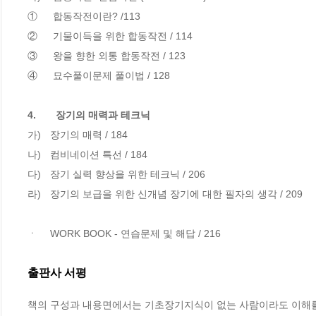
①	 합동작전이란? /113

②	 기물이득을 위한 합동작전 / 114

③	 왕을 향한 외통 합동작전 / 123

④	 묘수풀이문제 풀이법 / 128

4.	  장기의 매력과 테크닉 
가)	장기의 매력 / 184

나)	컴비네이션 특선 / 184

다)	장기 실력 향상을 위한 테크닉 / 206

라)	장기의 보급을 위한 신개념 장기에 대한 필자의 생각 / 209

ㆍ	WORK BOOK - 연습문제 및 해답 / 216
출판사 서평
책의 구성과 내용면에서는 기초장기지식이 없는 사람이라도 이해를 