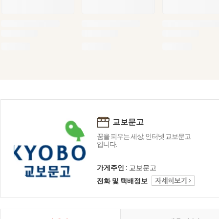
교보문고
꿈을 피우는 세상, 인터넷 교보문고
입니다.
가게주인 :
교보문고
전화 및 택배정보