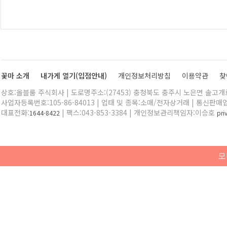
꽃마 소개
내가게 열기(입점안내)
개인정보처리방침
이용약관
찾
상호:올블룸 주식회사 | 도로명주소:(27453) 충청북도 충주시 노은면 솔고개로 
사업자등록번호:105-86-84013 | 업태 및 종목:소매/전자상거래 | 통신판매
대표전화:
| 팩스:043-853-3384 | 개인정보관리책임자:이승호
1644-8422
pr
모