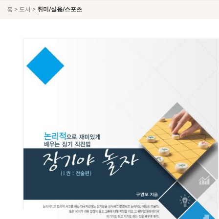
>
>
홈
도서
취미/실용/스포츠