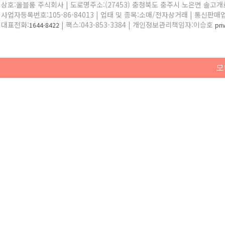
상호:올블룸 주식회사 | 도로명주소:(27453) 충청북도 충주시 노은면 솔고개로 
사업자등록번호:105-86-84013 | 업태 및 종목:소매/전자상거래 | 통신판매
대표전화:
| 팩스:043-853-3384 | 개인정보관리책임자:이승호
1644-8422
pr
모