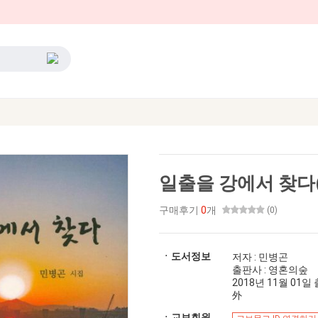
일출을 강에서 찾다(
구매후기
0
개
(0)
ㆍ도서정보
저자 : 민병곤
출판사 : 영혼의숲
2018년 11월 01일 출
外
ㆍ교보회원