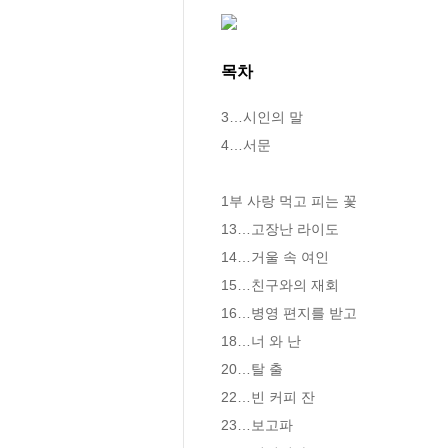
목차
3…시인의 말

4…서문

1부 사랑 먹고 피는 꽃 

13…고장난 라이도

14…거울 속 여인

15…친구와의 재회

16…병영 편지를 받고

18…너 와 난

20…탈 출

22…빈 커피 잔

23…보고파
