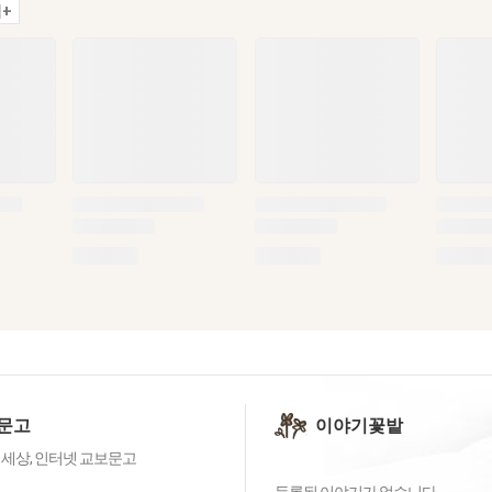
+
문고
이야기꽃밭
 세상, 인터넷 교보문고