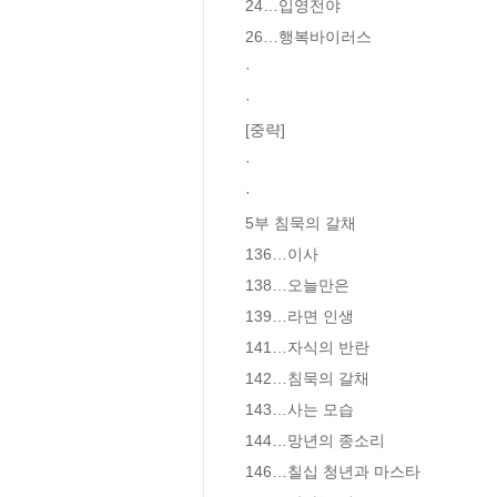
24…입영전야

26…행복바이러스

·

·

[중략]

·

·

5부 침묵의 갈채

136…이사

138…오늘만은

139…라면 인생

141…자식의 반란

142…침묵의 갈채

143…사는 모습

144…망년의 종소리

146…칠십 청년과 마스타
