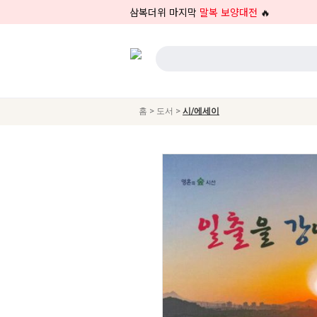
삼복더위 마지막
말복 보양대전
🔥
>
>
홈
도서
시/에세이