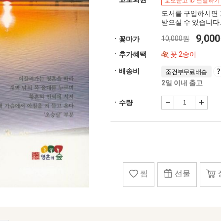
교보문고 ID 연결하기
도서를 구입하시면 
받으실 수 있습니다.
9,00
10,000원
ㆍ꽃마가
ㆍ추가혜택
꽃 2송이
ㆍ배송비
조건부무료배송
2일 이내 출고
ㆍ수량
찜
선물