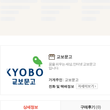
교보문고
꿈을 피우는 세상, 인터넷 교보문고
입니다.
가게주인 :
교보문고
전화 및 택배정보
상세정보
구매후기
(0)