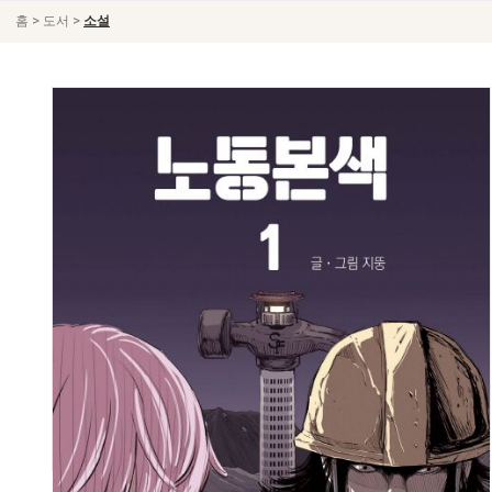
>
>
홈
도서
소설