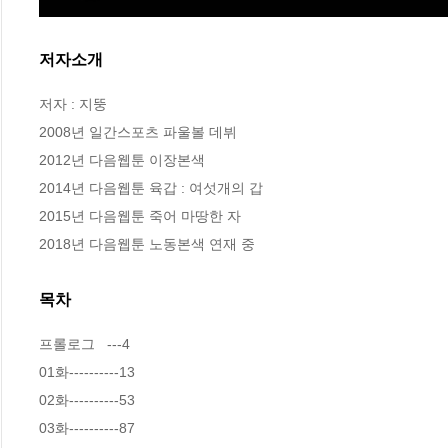
저자소개
저자 : 지뚱

2008년 일간스포츠 파울볼 데뷔

2012년 다음웹툰 이장본색

2014년 다음웹툰 육갑 : 여섯개의 갑

2015년 다음웹툰 죽어 마땅한 자

2018년 다음웹툰 노동본색 연재 중
목차
프롤로그   ---4

01화----------13

02화----------53

03화----------87
