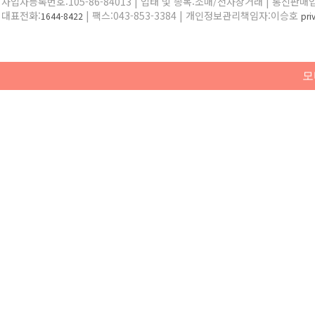
사업자등록번호:105-86-84013 | 업태 및 종목:소매/전자상거래 | 통신판매
대표전화:
| 팩스:043-853-3384 | 개인정보관리책임자:이승호
1644-8422
pr
모