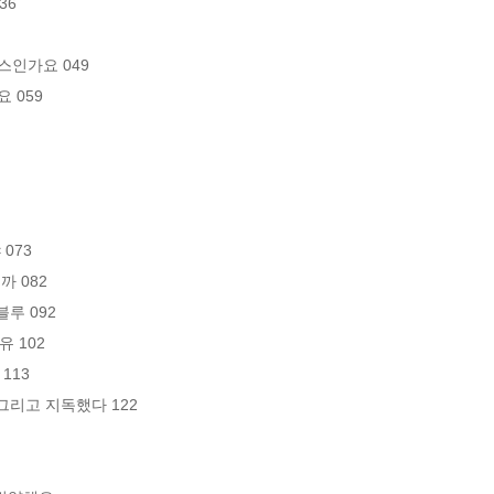
6

인가요 049

059

73

 082

루 092

 102

13

그리고 지독했다 122
