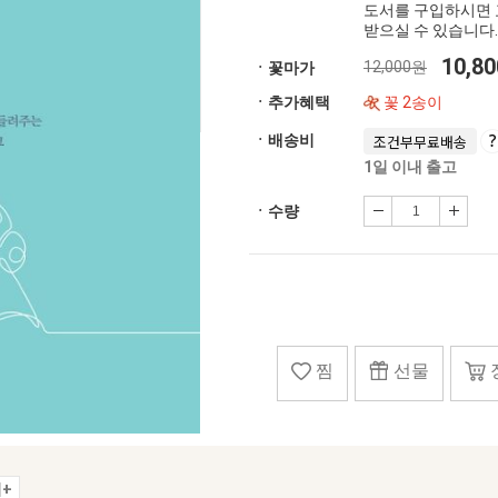
도서를 구입하시면 
받으실 수 있습니다.
10,8
12,000원
ㆍ꽃마가
ㆍ추가혜택
꽃 2송이
ㆍ배송비
조건부무료배송
1일 이내 출고
ㆍ수량
찜
선물
+