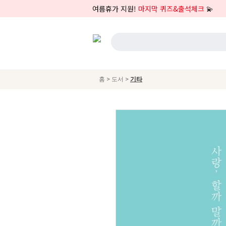
여름휴가 지원!
마지막 퀴즈&출석체크
💫
>
>
홈
도서
기타