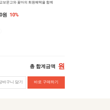
교보문고와 꽃마의 회원혜택을 함께
00원
10%
원
총 합계금액
장바구니 담기
바로 구매하기