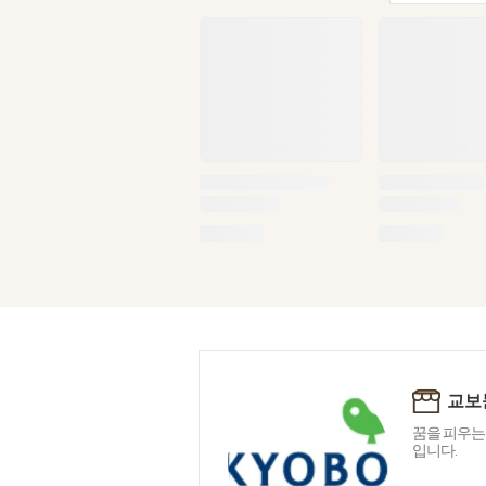
교보
꿈을 피우는
입니다.