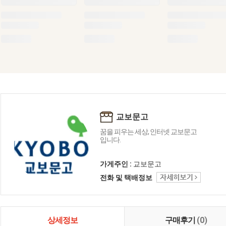
교보문고
꿈을 피우는 세상, 인터넷 교보문고
입니다.
가게주인 :
교보문고
전화 및 택배정보
상세정보
구매후기
(0)