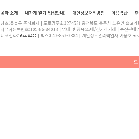
꽃마 소개
내가게 열기(입점안내)
개인정보처리방침
이용약관
찾
상호:올블룸 주식회사 | 도로명주소:(27453) 충청북도 충주시 노은면 솔고개로 
사업자등록번호:105-86-84013 | 업태 및 종목:소매/전자상거래 | 통신판매
대표전화:
| 팩스:043-853-3384 | 개인정보관리책임자:이승호
1644-8422
pr
모