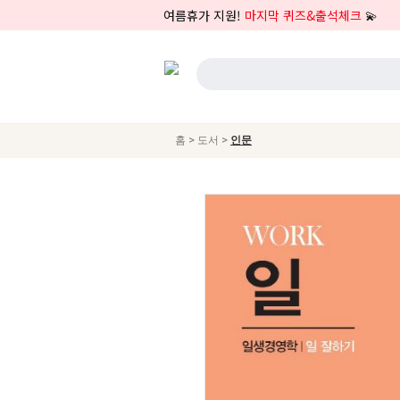
여름휴가 지원!
마지막 퀴즈&출석체크
💫
>
>
홈
도서
인문