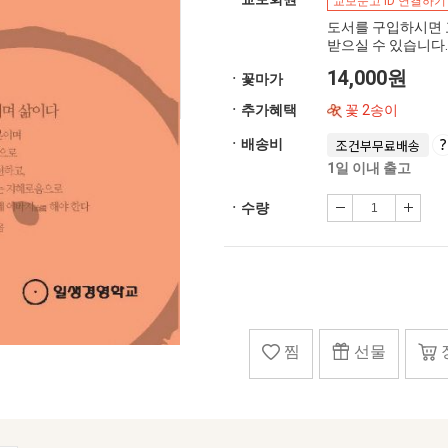
교보문고 ID 연결하기
도서를 구입하시면 
받으실 수 있습니다.
14,000원
ㆍ꽃마가
ㆍ추가혜택
꽃 2송이
ㆍ배송비
조건부무료배송
1일 이내 출고
ㆍ수량
찜
선물