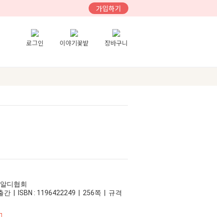
가입하기
로그인
이야기꽃밭
장바구니
치알디협회
간 | ISBN : 1196422249 | 256쪽 | 규격