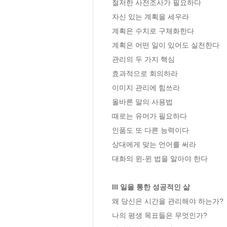
철저한 사전조사가 필요하다

자신 있는 계획을 세우라

계획은 수치로 구체화한다

계획은 어떤 일이 있어도 실천한다

관리의 두 가지 핵심

효과적으로 회의하라

이미지 관리에 힘쓰라

올바른 말의 사용법

때로는 유머가 필요하다 

인품도 또 다른 능력이다

상대에게 맞는 언어를 써라

대화의 윈-윈 법을 알아야 한다

III 일을 통한 성공적인 삶
왜 당신은 시간을 관리해야 하는가?

나의 평생 목표들은 무엇인가?
