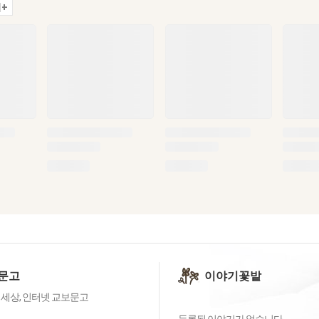
+
문고
이야기꽃밭
 세상, 인터넷 교보문고