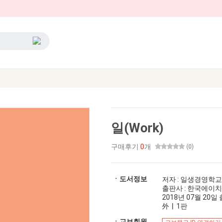
일(Work)
구매후기
0
개
(0)
ㆍ도서정보
저자 : 일생경영학교
출판사 : 한국에이
2018년 07월 20일 출
外 | 1판
ㆍ교보회원