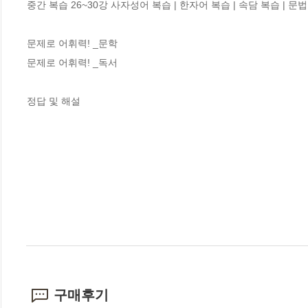
중간 복습 26~30강 사자성어 복습 | 한자어 복습 | 속담 복습 | 문법
문제로 어휘력! _문학

문제로 어휘력! _독서

정답 및 해설
구매후기