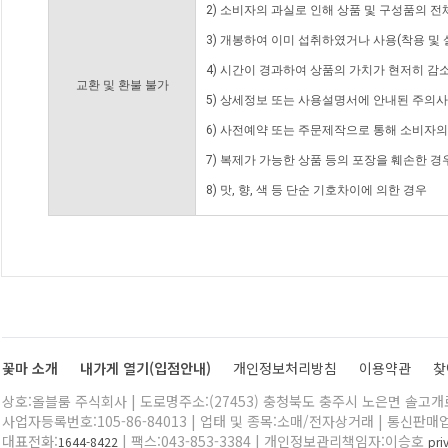
2) 소비자의 과실로 인해 상품 및 구성품의 
3) 개봉하여 이미 섭취하였거나 사용(착용 및 
4) 시간이 경과하여 상품의 가치가 현저히 감
교환 및 환불 불가
5) 상세정보 또는 사용설명서에 안내된 주의사
6) 사전예약 또는 주문제작으로 통해 소비자
7) 복제가 가능한 상품 등의 포장을 훼손한 경
8) 맛, 향, 색 등 단순 기호차이에 의한 경우
꽃마 소개
내가게 열기(입점안내)
개인정보처리방침
이용약관
찾
상호:올블룸 주식회사 | 도로명주소:(27453) 충청북도 충주시 노은면 솔고개로 
사업자등록번호:105-86-84013 | 업태 및 종목:소매/전자상거래 | 통신판매
대표전화:
| 팩스:043-853-3384 | 개인정보관리책임자:이승호
1644-8422
pr