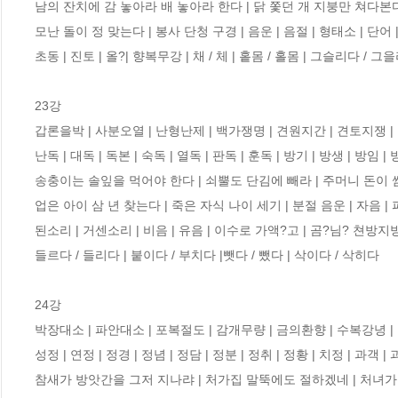
남의 잔치에 감 놓아라 배 놓아라 한다 | 닭 쫓던 개 지붕만 쳐다본다 
모난 돌이 정 맞는다 | 봉사 단청 구경 | 음운 | 음절 | 형태소 | 단어 | 어
초동 | 진토 | 올?| 향복무강 | 채 / 체 | 홑몸 / 홀몸 | 그슬리다 / 그
23강 

갑론을박 | 사분오열 | 난형난제 | 백가쟁명 | 견원지간 | 견토지쟁 | 빙
난독 | 대독 | 독본 | 숙독 | 열독 | 판독 | 훈독 | 방기 | 방생 | 방임 |
송충이는 솔잎을 먹어야 한다 | 쇠뿔도 단김에 빼라 | 주머니 돈이 쌈지
업은 아이 삼 년 찾는다 | 죽은 자식 나이 세기 | 분절 음운 | 자음 | 파
된소리 | 거센소리 | 비음 | 유음 | 이수로 가액?고 | 곰?님? 쳔방지방 |
들르다 / 들리다 | 붙이다 / 부치다 |뺏다 / 뺐다 | 삭이다 / 삭히다

24강 

박장대소 | 파안대소 | 포복절도 | 감개무량 | 금의환향 | 수복강녕 | 안
성정 | 연정 | 정경 | 정념 | 정담 | 정분 | 정취 | 정황 | 치정 | 과객 
참새가 방앗간을 그저 지나랴 | 처가집 말뚝에도 절하겠네 | 처녀가 애