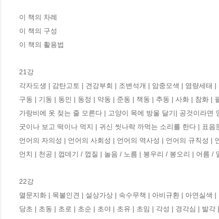
이 책의 차례

이 책의 구성

이 책의 활용법

21강 

각자도생 | 감탄고토 | 견강부회 | 조변석개 | 암중모색 | 염량세태 | 읍
구동 | 기동 | 동인 | 동정 | 약동 | 준동 | 책동 | 추동 | 사화 | 참화 |
가랑비에 옷 젖는 줄 모른다 | 고양이 목에 방울 달기| 공것이라면 양
굿이나 보고 떡이나 먹지 | 귀신 씻나락 까먹는 소리를 한다 | 표음문자 
언어의 자의성 | 언어의 사회성 | 언어의 역사성 | 언어의 규칙성 | 언어
언치 | 천공 | 껍데기 / 껍질 | 놀음 / 노름 | 봉우리 / 봉오리 | 어름 / 
22강 

멸문지화 | 목불인견 | 설상가상 | 속수무책 | 아비규환 | 아연실색 | 오
당초 | 초동 | 초로 | 초순 | 초야 | 초유 | 초임 | 각성 | 경각심 | 발각