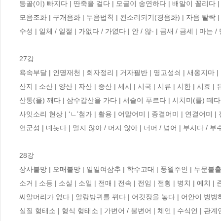
등골(이) 빠지다 | 딴죽을 걸다 | 모골이 송연하다 | 배알이 꼴리다 | 
모음조화 | 구개음화 | 두음법칙 | 된소리되기(경음화) | 자음 탈락 | 모음
수성 | 일체 / 일절 | 가없다 / 가엾다 | 안 / 않- | 금새 / 금세 | 마는 / 
27강

욕속부달 | 인명재천 | 회자정리 | 거자필반 | 영고성쇠 | 새옹지마 | 일
산지 | 소산 | 양산 | 자산 | 증산 | 세시 | 시국 | 시류 | 시한 | 시효 |
산통(을) 깨다 | 삼수갑산을 가다 | 서슬이 푸르다 | 시치미(를) 떼다 | 
사잇소리 현상 | ‘ㄴ’첨가 | 활용 | 어말어미 | 종결어미 | 연결어미 | 
연군성 | 녜놋다 | 멀지 않아 / 머지 않아 | 너머 / 넘어 | 부시다 / 부수
28강

상사불망 | 오매불망 | 일일여삼추 | 학수고대 | 풍월주인 | 두문불출 |
소거 | 소등 | 소실 | 소일 | 전매 | 전속 | 전임 | 전횡 | 병치 | 예치 |
씨알머리가 없다 | 알랑방귀를 뀌다 | 어깃장을 놓다 | 어안이 벙벙하다 
실질 형태소 | 형식 형태소 | 가변어 / 불변어 | 체언 | 수식언 | 관계언 