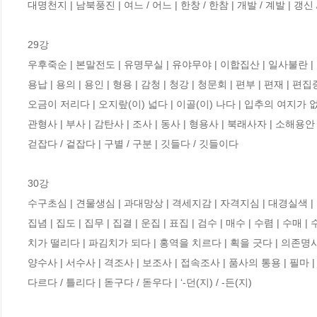
대명천지 | 남북풍진 | 여느 / 어느 | 한창 / 한참 | 개발 / 계발 | 갱신 /
29강

우후죽순 | 본말전도 | 유명무실 | 유야무야 | 이합집산 | 일사불란 | 미
용납 | 용의 | 용인 | 형용 | 감청 | 청강 | 청문회 | 편부 | 편재 | 편집
오금이 저리다 | 오지랖(이) 넓다 | 이골(이) 나다 | 입추의 여지가 없다 |
관형사 | 부사 | 감탄사 | 조사 | 동사 | 형용사 | 북래사자 | 소해용안 | 
걷잡다 / 겉잡다 | 구별 / 구분 | 깃들다 / 깃들이다

30강

수구초심 | 견물생심 | 과대망상 | 격세지감 | 자격지심 | 대경실색 | 동
집념 | 집도 | 집무 | 집결 | 운집 | 표집 | 검수 | 매수 | 수렴 | 수매 | 
치가 떨리다 | 파김치가 되다 | 홍역을 치르다 | 획을 긋다 | 의존명사 
양수사 | 서수사 | 격조사 | 보조사 | 접속조사 | 품사의 통용 | 필마 | 의구 
다르다 / 틀리다 | 돋구다 / 돋우다 | ‘-던(지) / -든(지)
