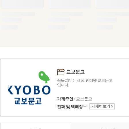
교보문고
꿈을 피우는 세상, 인터넷 교보문고
입니다.
가게주인 :
교보문고
전화 및 택배정보