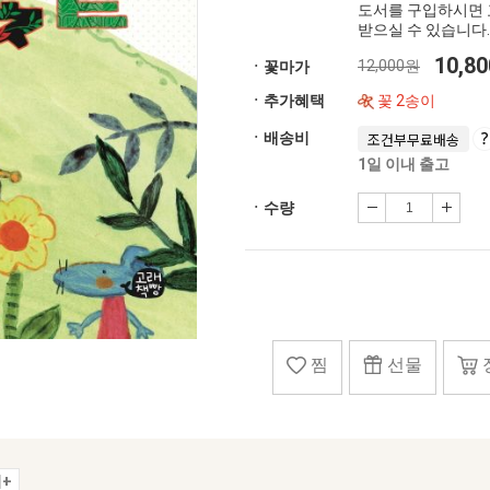
도서를 구입하시면 
받으실 수 있습니다.
10,8
12,000원
ㆍ꽃마가
ㆍ추가혜택
꽃 2송이
ㆍ배송비
조건부무료배송
1일 이내 출고
ㆍ수량
찜
선물
+