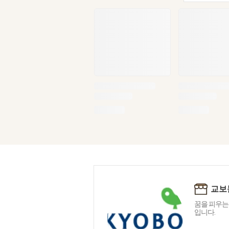
교보
꿈을 피우는
입니다.