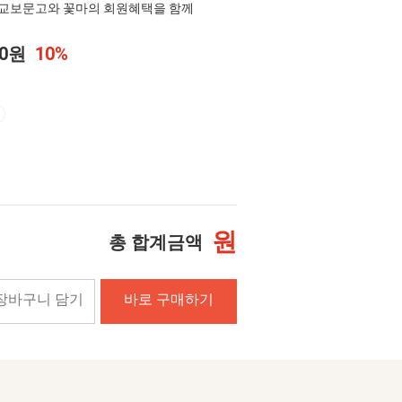
교보문고와 꽃마의 회원혜택을 함께
00원
10%
원
총 합계금액
장바구니 담기
바로 구매하기