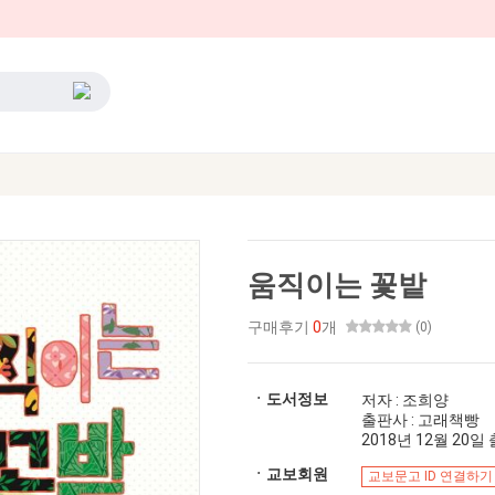
움직이는 꽃밭
구매후기
0
개
(0)
ㆍ도서정보
저자 : 조희양
출판사 : 고래책빵
2018년 12월 20일 출
ㆍ교보회원
교보문고 ID 연결하기