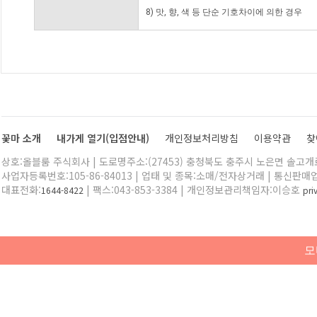
8) 맛, 향, 색 등 단순 기호차이에 의한 경우
꽃마 소개
내가게 열기(입점안내)
개인정보처리방침
이용약관
찾
상호:올블룸 주식회사 | 도로명주소:(27453) 충청북도 충주시 노은면 솔고개로 
사업자등록번호:105-86-84013 | 업태 및 종목:소매/전자상거래 | 통신판매
대표전화:
| 팩스:043-853-3384 | 개인정보관리책임자:이승호
1644-8422
pr
모