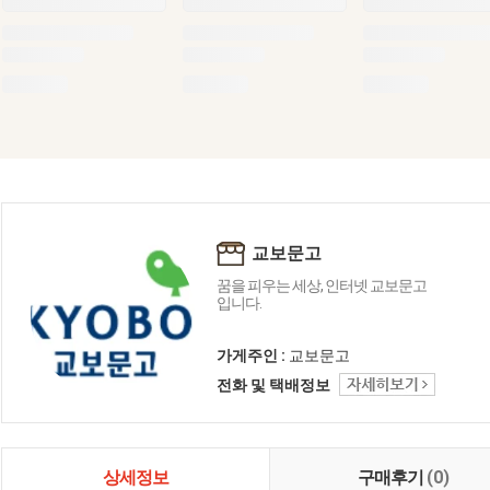
교보문고
꿈을 피우는 세상, 인터넷 교보문고
입니다.
가게주인 :
교보문고
전화 및 택배정보
상세정보
구매후기
(0)