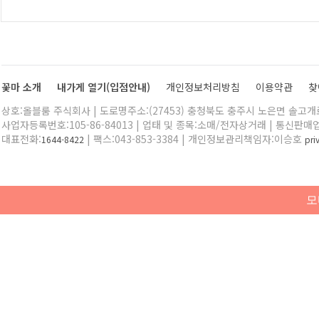
꽃마 소개
내가게 열기(입점안내)
개인정보처리방침
이용약관
찾
상호:올블룸 주식회사 | 도로명주소:(27453) 충청북도 충주시 노은면 솔고개로 
사업자등록번호:105-86-84013 | 업태 및 종목:소매/전자상거래 | 통신판매
대표전화:
| 팩스:043-853-3384 | 개인정보관리책임자:이승호
1644-8422
pr
모