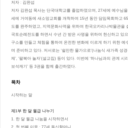
저자 : 김완섭

저자 김완섭 목사는 단국대학교를 졸업하였으며, 27세에 예수님
세에 거여동에 새소망교회를 개척하여 15년 동안 담임목회하고 6
도를 완주하였고, 지역문화사역을 위하여 한국오카리나박물관을 설
국토순례전도를 하면서 수년 간 받은 사명을 위하여 헌신하고 있
구소를 만들고 체험을 통하여 온전한 변화에 이르게 하기 위한 
며 준비하고 있다. 저서로는 ‘쉴만한 물가으로’(나눔식 새가족 성경공
제’, ‘팔복아 놀자’(설교집) 등이 있다. 이번에 ‘하나님과의 관계 시
보석캐기’ 등 3권을 함께 출간하였다.
목차
시작하는 말

제1부 한 달 월급 나누기
1. 한 달 월급 나눔을 시작하면서

2. 첫 번째 이웃 : 77세 독신할머니
