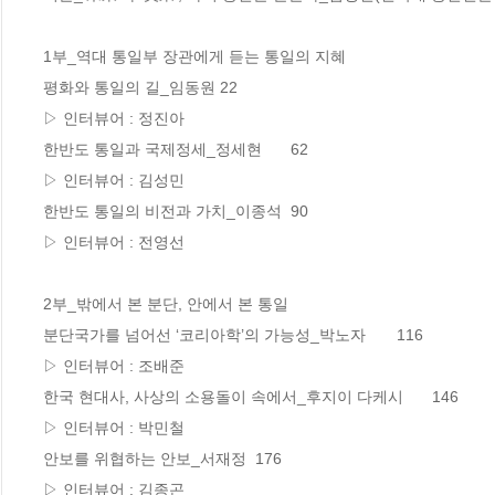
1부_역대 통일부 장관에게 듣는 통일의 지혜

평화와 통일의 길_임동원	22 

▷ 인터뷰어 : 정진아 

한반도 통일과 국제정세_정세현	62 

▷ 인터뷰어 : 김성민 

한반도 통일의 비전과 가치_이종석	90 

▷ 인터뷰어 : 전영선 

2부_밖에서 본 분단, 안에서 본 통일

분단국가를 넘어선 ‘코리아학’의 가능성_박노자	116 

▷ 인터뷰어 : 조배준 

한국 현대사, 사상의 소용돌이 속에서_후지이 다케시	146 

▷ 인터뷰어 : 박민철 

안보를 위협하는 안보_서재정	176 

▷ 인터뷰어 : 김종곤 
