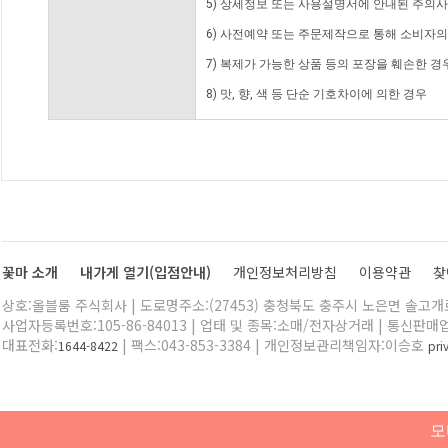
5) 상세정보 또는 사용설명서에 안내된 주의사
6) 사전예약 또는 주문제작으로 통해 소비자
7) 복제가 가능한 상품 등의 포장을 훼손한 경
8) 맛, 향, 색 등 단순 기호차이에 의한 경우
꽃마 소개
내가게 열기(입점안내)
개인정보처리방침
이용약관
찾
상호:올블룸 주식회사 | 도로명주소:(27453) 충청북도 충주시 노은면 솔고개로 
사업자등록번호:105-86-84013 | 업태 및 종목:소매/전자상거래 | 통신판매
대표전화:
| 팩스:043-853-3384 | 개인정보관리책임자:이승호
1644-8422
pr
모