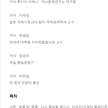
저자 후지이 다케시   역사문제연구소 연구원

저자 : 서재정

일본 국제기독교대 정치·국제관계학과 교수

저자 : 박명림

연세대 대학원 지역학협동과정 교수

저자 : 정경모

재일 통일운동가

저자 : 박문일

전 중국 연변대 총장
목차
서문_‘未來’와 ‘美來’, 다시 통일을 묻는다_김성민(건국대 통일인문학