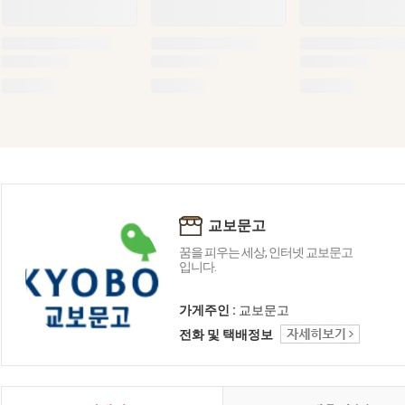
교보문고
꿈을 피우는 세상, 인터넷 교보문고
입니다.
가게주인 :
교보문고
전화 및 택배정보