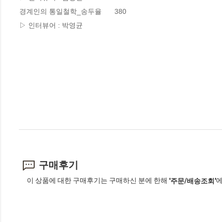
경계인의 통일철학_송두율	380

▷ 인터뷰어 : 박영균
구매후기
이 상품에 대한 구매후기는 구매하신 분에 한해
에
'주문/배송조회'