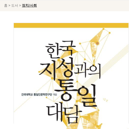
>
>
홈
도서
정치/사회