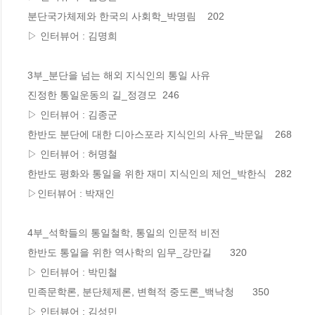
분단국가체제와 한국의 사회학_박명림	202 

▷ 인터뷰어 : 김명희

3부_분단을 넘는 해외 지식인의 통일 사유

진정한 통일운동의 길_정경모	246

▷ 인터뷰어 : 김종군

한반도 분단에 대한 디아스포라 지식인의 사유_박문일	268

▷ 인터뷰어 : 허명철

한반도 평화와 통일을 위한 재미 지식인의 제언_박한식	282

▷인터뷰어 : 박재인

4부_석학들의 통일철학, 통일의 인문적 비전

한반도 통일을 위한 역사학의 임무_강만길	320

▷ 인터뷰어 : 박민철

민족문학론, 분단체제론, 변혁적 중도론_백낙청	350

▷ 인터뷰어 : 김성민
