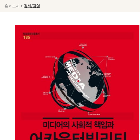
>
>
홈
도서
경제/경영