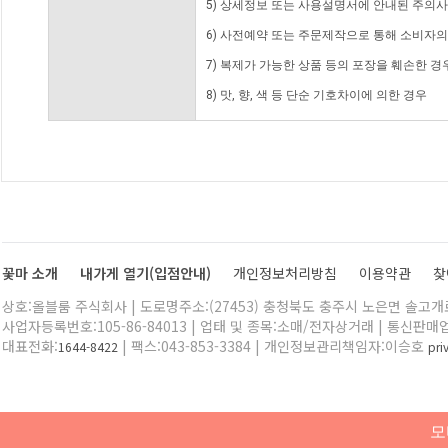
5) 상세정보 또는 사용설명서에 안내된 주의사
6) 사전예약 또는 주문제작으로 통해 소비자
7) 복제가 가능한 상품 등의 포장을 훼손한 경
8) 맛, 향, 색 등 단순 기호차이에 의한 경우
꽃마 소개
내가게 열기(입점안내)
개인정보처리방침
이용약관
찾
상호:올블룸 주식회사 | 도로명주소:(27453) 충청북도 충주시 노은면 솔고개로 
사업자등록번호:105-86-84013 | 업태 및 종목:소매/전자상거래 | 통신판매
대표전화:
| 팩스:043-853-3384 | 개인정보관리책임자:이승호
1644-8422
pr
모