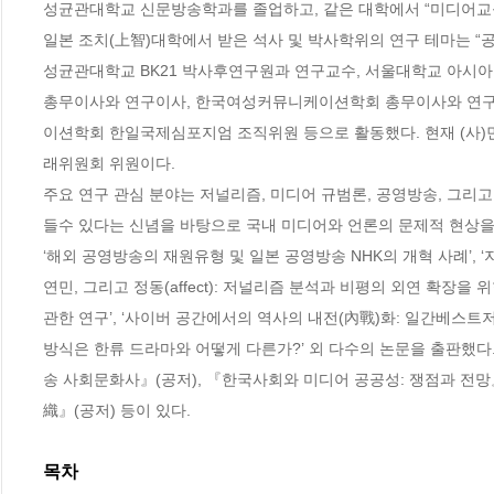
성균관대학교 신문방송학과를 졸업하고, 같은 대학에서 “미디어교육
일본 조치(上智)대학에서 받은 석사 및 박사학위의 연구 테마는 “
성균관대학교 BK21 박사후연구원과 연구교수, 서울대학교 아시
총무이사와 연구이사, 한국여성커뮤니케이션학회 총무이사와 연구
이션학회 한일국제심포지엄 조직위원 등으로 활동했다. 현재 (사)
래위원회 위원이다.

주요 연구 관심 분야는 저널리즘, 미디어 규범론, 공영방송, 그리고 
들수 있다는 신념을 바탕으로 국내 미디어와 언론의 문제적 현상을
‘해외 공영방송의 재원유형 및 일본 공영방송 NHK의 개혁 사례’, 
연민, 그리고 정동(affect): 저널리즘 분석과 비평의 외연 확장을
관한 연구’, ‘사이버 공간에서의 역사의 내전(內戰)화: 일간베스트저
방식은 한류 드라마와 어떻게 다른가?’ 외 다수의 논문을 출판했다
송 사회문화사』(공저), 『한국사회와 미디어 공공성: 쟁점과 
織』(공저) 등이 있다.
목차