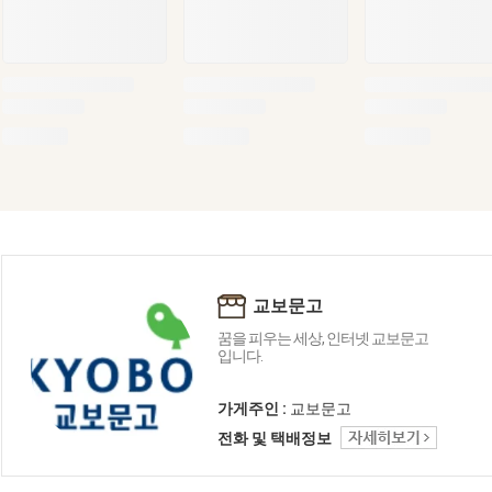
교보문고
꿈을 피우는 세상, 인터넷 교보문고
입니다.
가게주인 :
교보문고
전화 및 택배정보