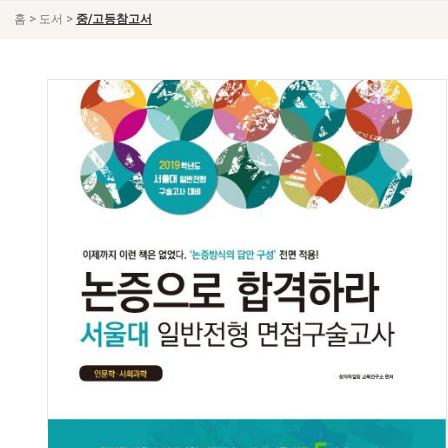
>
>
홈
도서
중/고등참고서