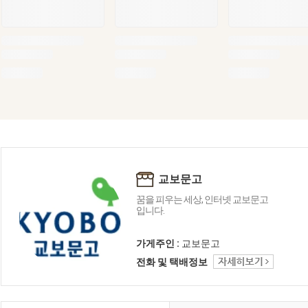
교보문고
꿈을 피우는 세상, 인터넷 교보문고
입니다.
가게주인 :
교보문고
전화 및 택배정보