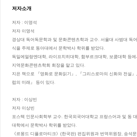
저자소개
저자 : 이영석

저자 이영석

경상대 독어독문학과 및 문화콘텐츠학과 교수. 서울대 사범대 독어교육과
식을 주제로 동아대에서 문학박사 학위를 받았다.

독일에얼랑엔대학, 라이프치히대학, 함부르크대학, 보쿰대학 등에
지역문화콘텐츠학회 회장을 맡고 있다. 

지은 책으로 『영화로 문화읽기』, 『그리스로마의 신화와 전설』, 
럽의 미래』 등이 있다.

저자 : 이상빈

저자 이상빈

포스텍 인문사회학부 교수. 한국외국어대학교 프랑스어과 및 동 대
대학에서 문학박사 학위를 받았다.

《르몽드 디플로마티크》(한국판) 편집위원과 번역위원장, 송석