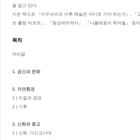
을 맡고 있다. 

지은 책으로 『아우슈비츠 이후 예술은 어디로 가야 하는가』, 『교
쓴 롤랑 바르트』, 『동성애의역사』, 『나폴레옹의 학자들』 등이
목차
머리말

1. 공간과 문화
2. 자연환경 
1 | 지질과 경관 

2 | 기후 

3. 신화와 종교 
1 | 신화, 다신교시대 
