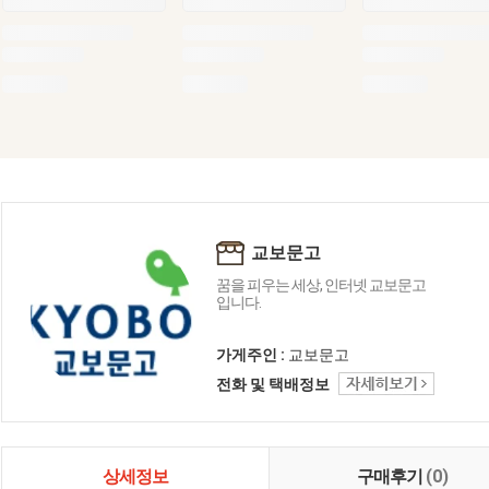
교보문고
꿈을 피우는 세상, 인터넷 교보문고
입니다.
가게주인 :
교보문고
전화 및 택배정보
상세정보
구매후기
(0)