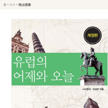
>
>
홈
도서
역사/문화