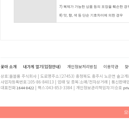
7) 복제가 가능한 상품 등의 포장을 훼손한 경
8) 맛, 향, 색 등 단순 기호차이에 의한 경우
꽃마 소개
내가게 열기(입점안내)
개인정보처리방침
이용약관
찾
상호:올블룸 주식회사 | 도로명주소:(27453) 충청북도 충주시 노은면 솔고개로 
사업자등록번호:105-86-84013 | 업태 및 종목:소매/전자상거래 | 통신판매
대표전화:
| 팩스:043-853-3384 | 개인정보관리책임자:이승호
1644-8422
pr
모