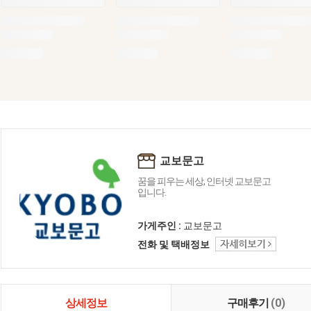
교보문고
꿈을 피우는 세상, 인터넷 교보문고
입니다.
가게주인 :
교보문고
전화 및 택배정보
상세정보
구매후기
(0)