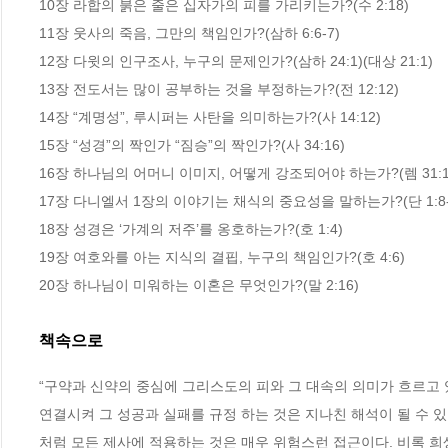
10장 라합의 붉은 줄은 십자가의 피를 가리키는가?(수 2:18)

11장 웃사의 죽음, 그만의 책임인가?(삼하 6:6-7)

12장 다윗의 인구조사, 누구의 문제인가?(삼하 24:1)(대상 21:1)

13장 전도서는 많이 공부하는 것을 부정하는가?(전 12:12)

14장 “계명성”, 루시퍼는 사탄을 의미하는가?(사 14:12)

15장 “성경”의 짝인가 “짐승”의 짝인가?(사 34:16)

16장 하나님의 어머니 이미지, 어떻게 강조되어야 하는가?(렘 31:15
17장 다니엘서 1장의 이야기는 채식의 중요성을 말하는가?(단 1:8-1
18장 성경은 ‘가계의 저주’를 옹호하는가?(호 1:4)

19장 여호와를 아는 지식의 결핍, 누구의 책임인가?(호 4:6)

20장 하나님이 미워하는 이혼은 무엇인가?(말 2:16)
책속으로
“구약과 신약의 중심에 그리스도의 피와 그 대속의 의미가 흐르고 있
연결시켜 그 성공과 실패를 규정 하는 것은 지나친 해석이 될 수 있
처럼 모든 제사에 적용하는 것은 매우 위험스런 접근이다. 비록 희