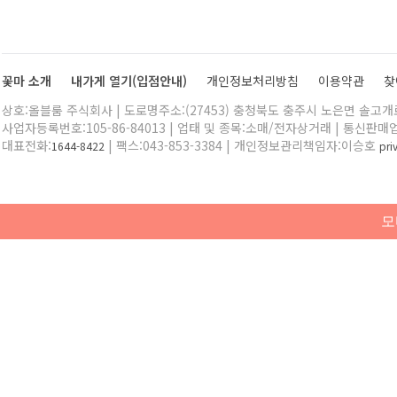
꽃마 소개
내가게 열기(입점안내)
개인정보처리방침
이용약관
찾
상호:올블룸 주식회사 | 도로명주소:(27453) 충청북도 충주시 노은면 솔고개로 
사업자등록번호:105-86-84013 | 업태 및 종목:소매/전자상거래 | 통신판매
대표전화:
| 팩스:043-853-3384 | 개인정보관리책임자:이승호
1644-8422
pr
모