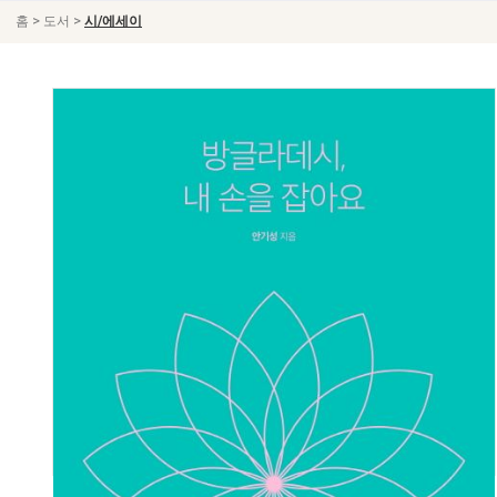
>
>
홈
도서
시/에세이