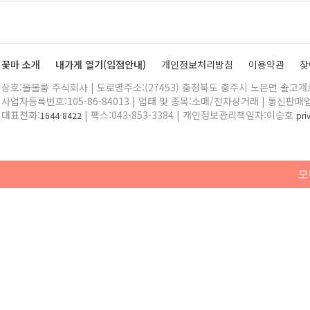
꽃마 소개
내가게 열기(입점안내)
개인정보처리방침
이용약관
찾
상호:올블룸 주식회사 | 도로명주소:(27453) 충청북도 충주시 노은면 솔고개로 
사업자등록번호:105-86-84013 | 업태 및 종목:소매/전자상거래 | 통신판매
대표전화:
| 팩스:043-853-3384 | 개인정보관리책임자:이승호
1644-8422
pr
모