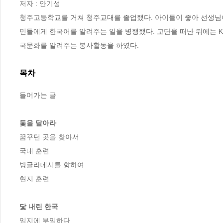
저자 : 안기성

청주고등학교를 거쳐 청주교대를 졸업했다. 아이들이 좋아 선생님이
민들에게 한국어를 알려주는 일을 병행했다. 교단을 떠난 뒤에는 
국문화를 알려주는 봉사활동을 하였다.
목차
들어가는 글

돛을 달아라
꿈꾸던 곳을 찾아서

국내 훈련

방글라데시를 향하여

현지 훈련

닻 내린 한국
임지에 부임하다
