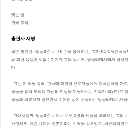
맺는 글

귀국 후에
출판사 서평
최근 출간된 <방글라데시, 내 손을 잡아요>는 그가 KOICA(한국
와 펴낸 생생한 체험수기이자 그와 동시에, 방글라데시에서 펼쳐진 
다.

  그는 이 책을 통해, 한국에 파견될 근로자들에게 한국문화를 가르치며 보람도 느꼈지만, 각기 다른 이유로 한국에 가고 싶어 하는 방글라데시 사
람들을 통해 오히려 자신의 인생을 뒤돌아보는 기회가 되었다고 말한
람들과 비교하지 않으면서 주어진 삶에 순종하는 방글라데시 사람들
  그래서일까. 방글라데시에서 보낸 2년의 세월을 바라보는 그의 시선은 시종일관 온기로 가득하다. 약속을 당연한 듯 어기는 “인샬라” 문화를 경험
하면서도, 어린 나이에 결혼이라는 선택을 강요받고, 비윤리적인 