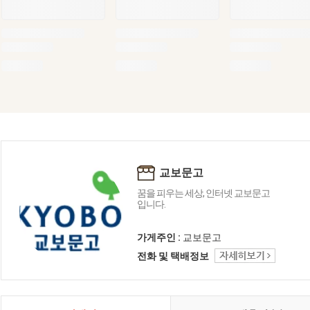
교보문고
꿈을 피우는 세상, 인터넷 교보문고
입니다.
가게주인 :
교보문고
전화 및 택배정보