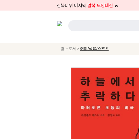
삼복더위 마지막
말복 보양대전
🔥
>
>
홈
도서
취미/실용/스포츠