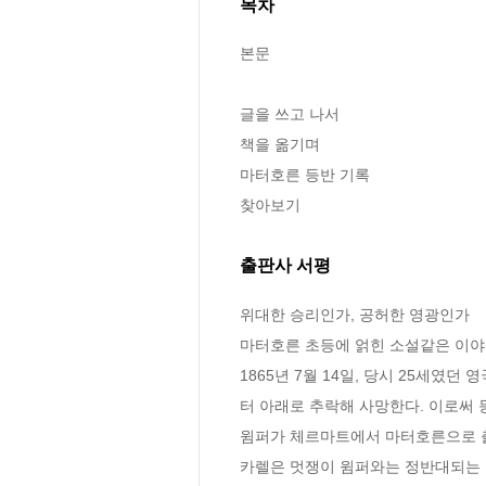
목차
본문

글을 쓰고 나서

책을 옮기며

마터호른 등반 기록

찾아보기
출판사 서평
위대한 승리인가, 공허한 영광인가

마터호른 초등에 얽힌 소설같은 이야기
1865년 7월 14일, 당시 25세였
터 아래로 추락해 사망한다. 이로써 
윔퍼가 체르마트에서 마터호른으로 출발
카렐은 멋쟁이 윔퍼와는 정반대되는 