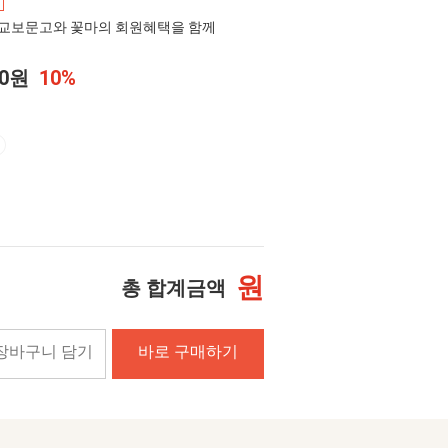
교보문고와 꽃마의 회원혜택을 함께
00원
10%
원
총 합계금액
장바구니 담기
바로 구매하기