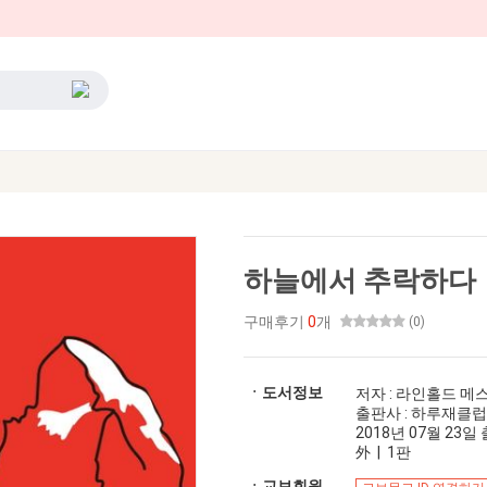
하늘에서 추락하다
구매후기
0
개
(0)
ㆍ도서정보
저자 : 라인홀드 메
출판사 : 하루재클럽
2018년 07월 23일 출
外 | 1판
ㆍ교보회원