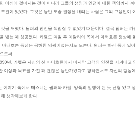
만 어깨에 걸머지는 것이 아니라 그들의 생명과 안전에 대한 책임까지 져야
 조건이 있었다. 그것은 등반 도중 결정을 내리는 사람은 그의 고용인이 
것을 꺼렸다. 윔퍼의 안전을 책임질 수 없었기 때문이다. 결국 윔퍼는 카
 밟는 데 성공했다. 카렐도 며칠 후 이탈리아 쪽에서 마터호른 정상에 올랐
 마터호른 등정은 공허한 영광이었는지도 모른다. 윔퍼는 하산 중에 일어
..... 

1890년, 카렐은 자신의 산 마터호른에서 마지막 고객의 안전을 지켜내고 영
 이상과 목표를 가진 꽤 괜찮은 등반가였다고 평하면서도 자신의 행동
잡는 이야기 속에서 메스너는 윔퍼와 카렐, 양쪽의 일행이 된 듯 균형 있고
대해 생각해보게 한다.