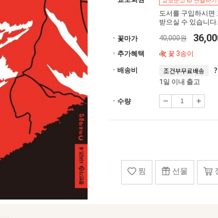
교보문고 ID 연결하기
도서를 구입하시면 
받으실 수 있습니다.
36,0
40,000원
ㆍ꽃마가
ㆍ추가혜택
꽃 3송이
ㆍ배송비
조건부무료배송
1일 이내 출고
ㆍ수량
찜
선물