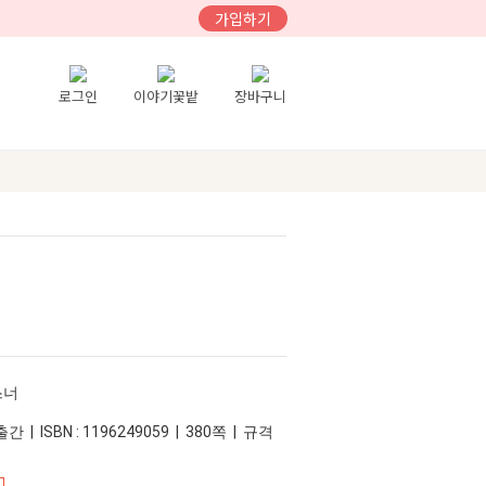
가입하기
로그인
이야기꽃밭
장바구니
스너
간 | ISBN : 1196249059 | 380쪽 | 규격