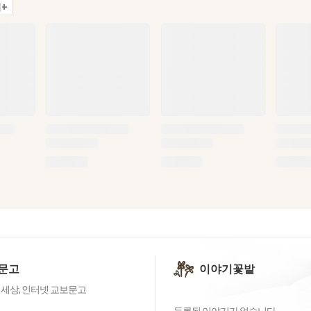
+
문고
이야기꽃밭
 세상, 인터넷 교보문고