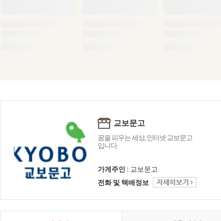
교보문고
꿈을 피우는 세상, 인터넷 교보문고
입니다.
가게주인 :
교보문고
전화 및 택배정보