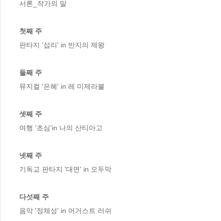
서론_작가의 말

첫째 주 
판타지 '섭리' in 반지의 제왕

둘째 주
뮤지컬 '은혜' in 레 미제라블

셋째 주
여행 '초심'in 나의 산티아고

넷째 주
기독교 판타지 '대면' in 오두막

다섯째 주
음악 '정체성' in 어거스트 러쉬
