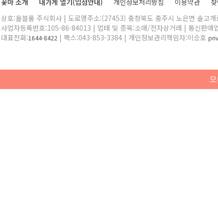
꽃마 소개
내가게 열기(입점안내)
개인정보처리방침
이용약관
찾
상호:올블룸 주식회사 | 도로명주소:(27453) 충청북도 충주시 노은면 솔고개로 
사업자등록번호:105-86-84013 | 업태 및 종목:소매/전자상거래 | 통신판매
대표전화:
| 팩스:043-853-3384 | 개인정보관리책임자:이승호
1644-8422
pr
모