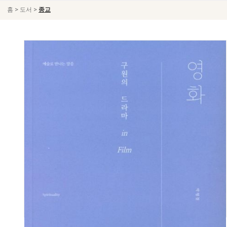
>
>
홈
도서
종교