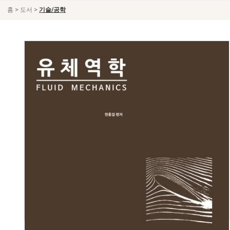
>
>
홈
도서
기술/공학