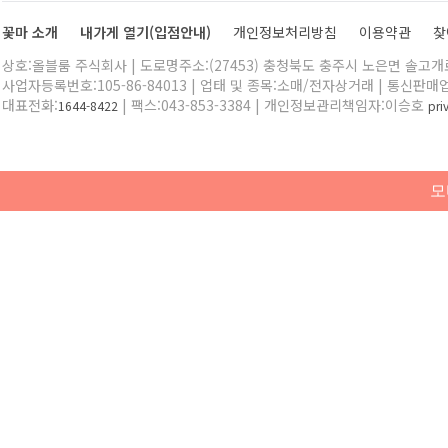
꽃마 소개
내가게 열기(입점안내)
개인정보처리방침
이용약관
찾
상호:올블룸 주식회사 | 도로명주소:(27453) 충청북도 충주시 노은면 솔고개로 
사업자등록번호:105-86-84013 | 업태 및 종목:소매/전자상거래 | 통신판매
대표전화:
| 팩스:043-853-3384 | 개인정보관리책임자:이승호
1644-8422
pr
모