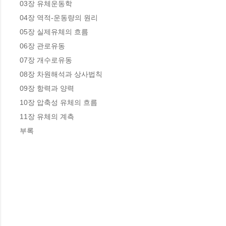
03장 유체운동학

04장 역적-운동량의 원리

05장 실제유체의 흐름

06장 관로유동

07장 개수로유동

08장 차원해석과 상사법칙

09장 항력과 양력

10장 압축성 유체의 흐름

11장 유체의 계측

부록