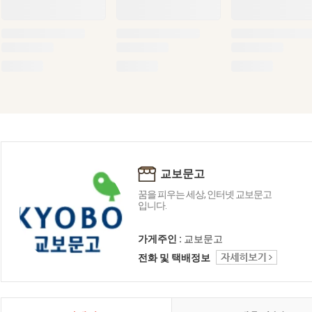
교보문고
꿈을 피우는 세상, 인터넷 교보문고
입니다.
가게주인 :
교보문고
전화 및 택배정보