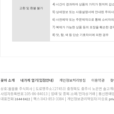
4) 시간이 경과하여 상품의 가치가 현저히 감
교환 및 환불 불가
5) 상세정보 또는 사용설명서에 안내된 주의사
6) 사전예약 또는 주문제작으로 통해 소비자
7) 복제가 가능한 상품 등의 포장을 훼손한 경
8) 맛, 향, 색 등 단순 기호차이에 의한 경우
꽃마 소개
내가게 열기(입점안내)
개인정보처리방침
이용약관
찾
상호:올블룸 주식회사 | 도로명주소:(27453) 충청북도 충주시 노은면 솔고개로 
사업자등록번호:105-86-84013 | 업태 및 종목:소매/전자상거래 | 통신판매
대표전화:
| 팩스:043-853-3384 | 개인정보관리책임자:이승호
1644-8422
pr