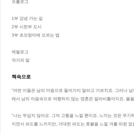
프롤로그

1부 강녕 가는 길

2부 시한부 도시

3부 초모랑마에 오르는 법

에필로그

작가의 말
책속으로
“어떤 이들은 남의 마음으로 들어가지 말라고 가르치죠. 그러나 남
래서 남의 마음속으로 여행하지 않는 영혼은 말라비틀어지죠. 물을 
“나는 무섭지 않아요. 그저 고통을 느낄 뿐이죠. 느끼는 것은 무기
지면서 파도를 느끼지만, 거대한 파도는 촛불을 느낄 겨를 따윈 없