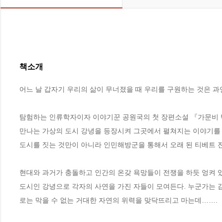
책소개
어느 날 갑자기 우리의 삶이 무너졌을 때 우리를 구원하는 것은 과연
탐험하는 인류학자이자 이야기꾼 공원국의 첫 장편소설 『가문비 탁
만나는 가상의 도시 강녕을 등장시켜 그곳에서 펼쳐지는 이야기를 담
도시를 짓는 것만이 아니라 인민해방군을 통해서 오래 된 티베트 전통
현대와 과거가 충돌하고 인간의 온갖 욕망들이 전쟁을 하듯 엉켜 
도시인 강녕으로 각자의 사연을 가진 자들이 모여든다. 누군가는 감
로는 막을 수 없는 거대한 자연의 위력을 맞닥뜨리고 마는데…….