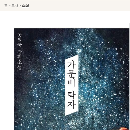
>
>
홈
도서
소설