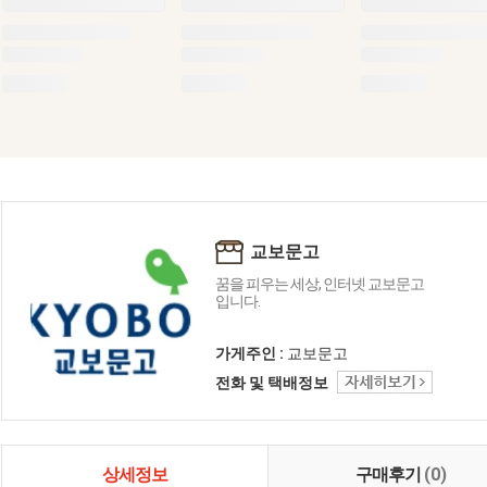
교보문고
꿈을 피우는 세상, 인터넷 교보문고
입니다.
가게주인 :
교보문고
전화 및 택배정보
상세정보
구매후기
(0)