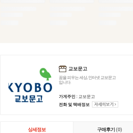
교보문고
꿈을 피우는 세상, 인터넷 교보문고
입니다.
가게주인 :
교보문고
전화 및 택배정보
상세정보
구매후기
(0)