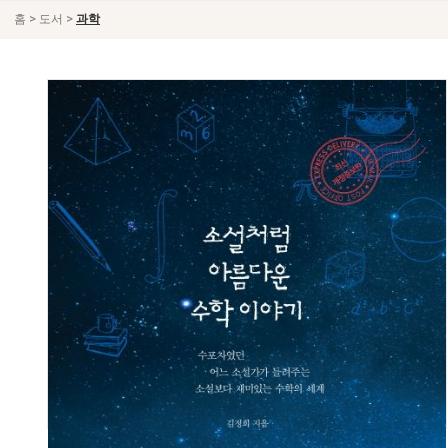
>
>
홈
도서
과학