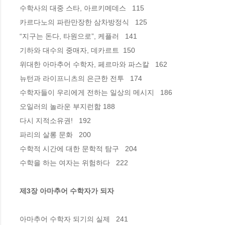
수학사의 대중 스타, 아르키메데스   115

카르다노의 파란만장한 삼차방정식   125

“지구는 돈다, 타원으로”, 케플러   141

기하와 대수의 중매자, 데카르트  150

위대한 아마추어 수학자, 페르마와 파스칼   162

뉴턴과 라이프니츠의 은근한 전투   174

수학자들이 우리에게 전하는 일상의 메시지   186

오일러의 놀라운 부지런함 188

다시 지적소유권!   192

파리의 살롱 문화   200

수학적 시간에 대한 문학적 탐구   204

수학을 하는 여자는 위험하다   222

제3장 아마추어 수학자가 되자 
아마추어 수학자 되기의 실제   241
