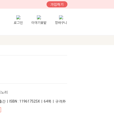
가입하기
로그인
이야기꽃밭
장바구니
티노리
간 | ISBN : 119617525X | 64쪽 | 규격外