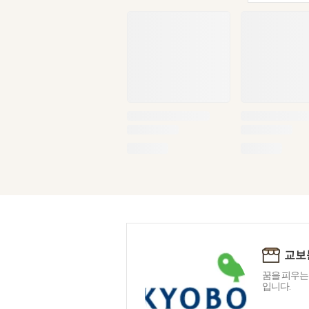
교보
꿈을 피우는
입니다.