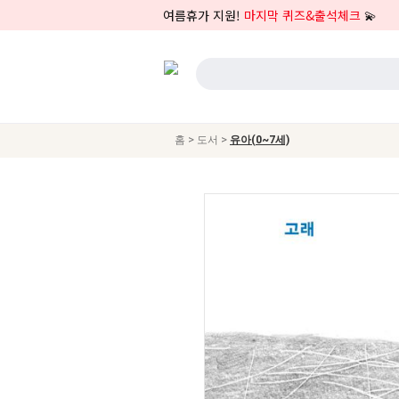
여름휴가 지원!
마지막 퀴즈&출석체크
💫
>
>
홈
도서
유아(0~7세)