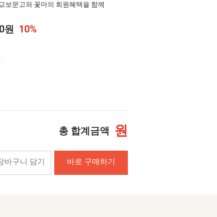
교보문고와 꽃마의 회원혜택을 함께
00원
10%
원
총 합계금액
장바구니 담기
바로 구매하기