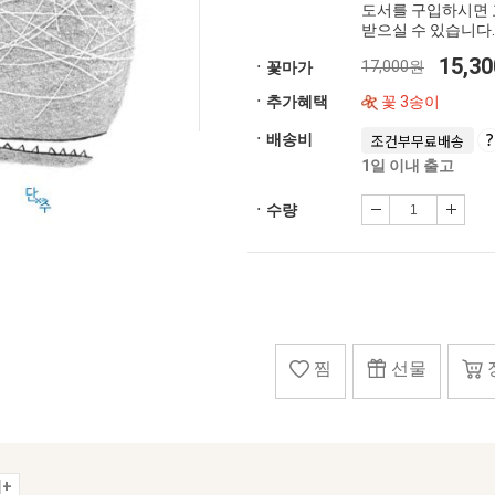
도서를 구입하시면 
받으실 수 있습니다.
15,3
17,000원
ㆍ꽃마가
ㆍ추가혜택
꽃 3송이
ㆍ배송비
조건부무료배송
1일 이내 출고
ㆍ수량
찜
선물
+