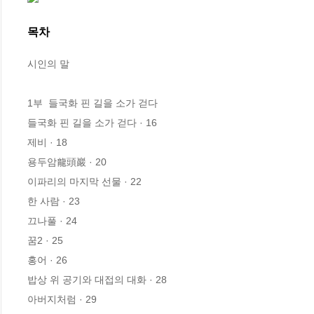
목차
시인의 말

1부  들국화 핀 길을 소가 걷다

들국화 핀 길을 소가 걷다 · 16

제비 · 18

용두암龍頭巖 · 20

이파리의 마지막 선물 · 22

한 사람 · 23

끄나풀 · 24

꿈2 · 25

홍어 · 26

밥상 위 공기와 대접의 대화 · 28

아버지처럼 · 29
