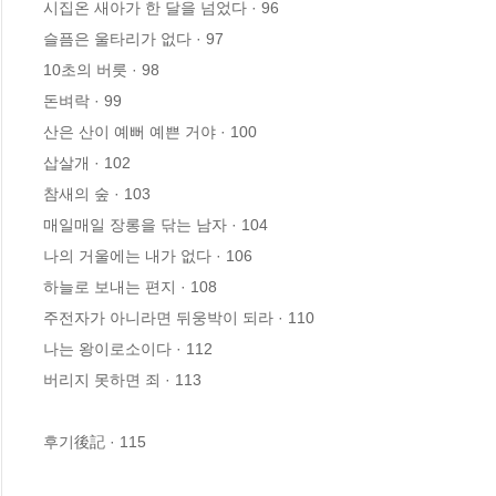
시집온 새아가 한 달을 넘었다 · 96

슬픔은 울타리가 없다 · 97

10초의 버릇 · 98

돈벼락 · 99

산은 산이 예뻐 예쁜 거야 · 100

삽살개 · 102

참새의 숲 · 103

매일매일 장롱을 닦는 남자 · 104

나의 거울에는 내가 없다 · 106

하늘로 보내는 편지 · 108

주전자가 아니라면 뒤웅박이 되라 · 110

나는 왕이로소이다 · 112

버리지 못하면 죄 · 113

후기後記 · 115