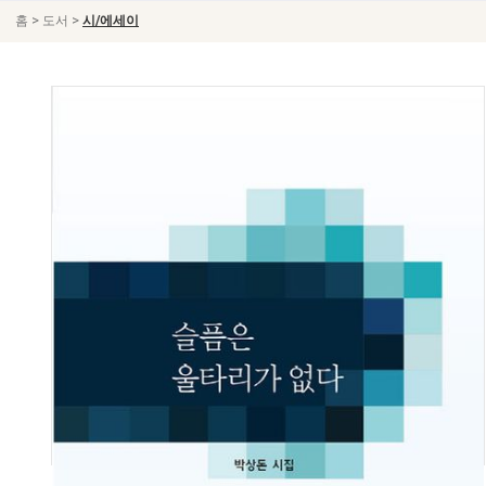
>
>
홈
도서
시/에세이