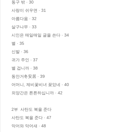
동구 밖 · 30

사랑이 쉬우면 · 31

아름다움 · 32

살구나무 · 33

시인은 매일매일 글을 쓴다 · 34

별 · 35

신발 · 36

귀가 주인 · 37

별 겁니까 · 38

동안거冬安居 · 39

어머니, 제비꽃비녀 꽂았네 · 40

외양간은 튼튼하십니까 · 42

2부  사탄도 복을 준다

사탄도 복을 준다 · 47

악어와 악어새 · 48
