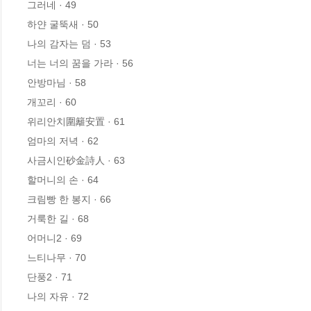
그러네 · 49

하얀 굴뚝새 · 50

나의 감자는 덤 · 53

너는 너의 꿈을 가라 · 56

안방마님 · 58

개꼬리 · 60

위리안치圍籬安置 · 61

엄마의 저녁 · 62

사금시인砂金詩人 · 63

할머니의 손 · 64

크림빵 한 봉지 · 66

거룩한 길 · 68

어머니2 · 69

느티나무 · 70

단풍2 · 71

나의 자유 · 72
