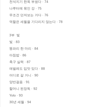
천석지기 한옥 부쉈다 · 74

나루터에 묶인 강 · 75

무조건 던져보는 거다 · 76

역할은 세월을 기다리지 않는다 · 78

3부  빛

빛 · 83

똥파리 한 마리 · 84

아침밥 · 86

축구 실력 · 87

애벌레도 입맛 있다 · 88

어디로 갈 거니 · 90

양반걸음 · 91

할머니 된장독 · 92

Yolo · 93

30년 세월 · 94
