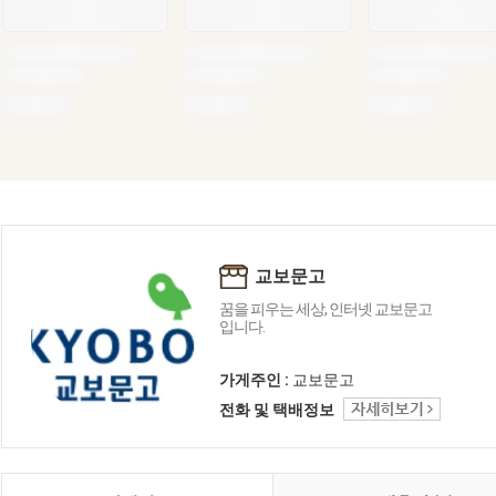
교보문고
꿈을 피우는 세상, 인터넷 교보문고
입니다.
가게주인 :
교보문고
전화 및 택배정보