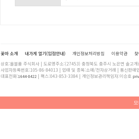
꽃마 소개
내가게 열기(입점안내)
개인정보처리방침
이용약관
찾
상호:올블룸 주식회사 | 도로명주소:(27453) 충청북도 충주시 노은면 솔고개로 
사업자등록번호:105-86-84013 | 업태 및 종목:소매/전자상거래 | 통신판매
대표전화:
| 팩스:043-853-3384 | 개인정보관리책임자:이승호
1644-8422
pr
모