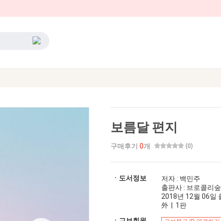
보름달 편지
구매후기
0
개
(0)
ㆍ도서정보
저자 : 백민주
출판사 : 브로콜리숲
2018년 12월 06일 출
外 | 1판
ㆍ교보회원