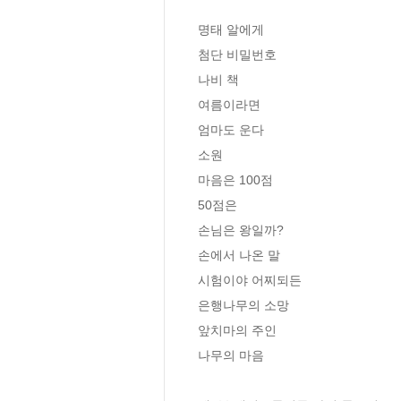
명태 알에게

첨단 비밀번호

나비 책

여름이라면

엄마도 운다

소원

마음은 100점

50점은

손님은 왕일까?

손에서 나온 말

시험이야 어찌되든

은행나무의 소망

앞치마의 주인

나무의 마음
