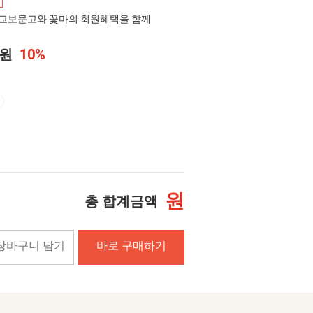
교보문고와 꽃마의 회원혜택을 함께
0원
10%
원
총 합계금액
장바구니 담기
바로 구매하기