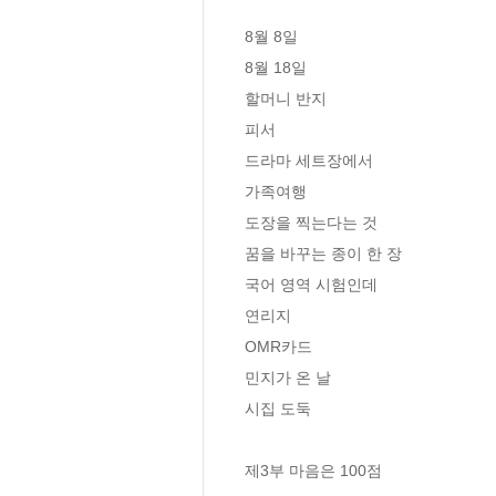
8월 8일

8월 18일

할머니 반지

피서

드라마 세트장에서

가족여행

도장을 찍는다는 것

꿈을 바꾸는 종이 한 장

국어 영역 시험인데

연리지

OMR카드

민지가 온 날

시집 도둑

제3부 마음은 100점 
