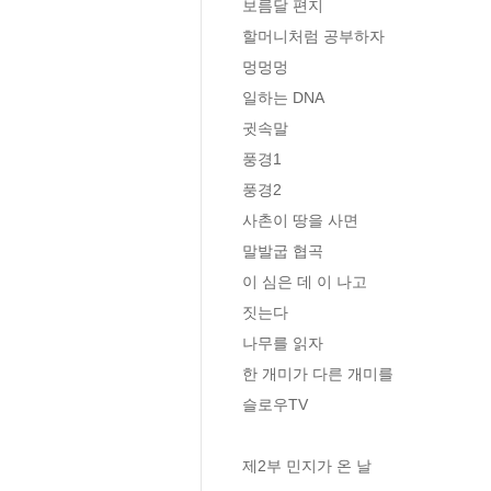
보름달 편지 

할머니처럼 공부하자

멍멍멍

일하는 DNA

귓속말

풍경1

풍경2

사촌이 땅을 사면

말발굽 협곡

이 심은 데 이 나고

짓는다

나무를 읽자

한 개미가 다른 개미를

슬로우TV

제2부 민지가 온 날
