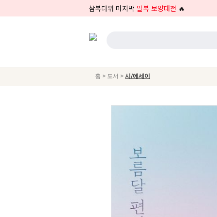
삼복더위 마지막
말복 보양대전
🔥
>
>
홈
도서
시/에세이