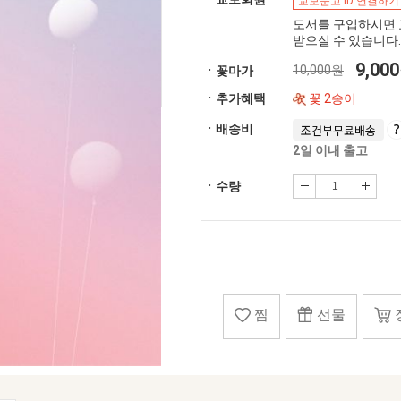
교보문고 ID 연결하기
도서를 구입하시면 
받으실 수 있습니다.
9,00
10,000원
ㆍ꽃마가
ㆍ추가혜택
꽃 2송이
ㆍ배송비
조건부무료배송
2일 이내 출고
ㆍ수량
찜
선물