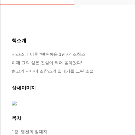
책소개
시라소니 이후 "맨손싸움 1인자" 조창조

이제 그의 삶은 전설이 되어 돌아왔다!

최고의 사나이 조창조의 일대기를 그린 소설
상세이미지
목차
1장, 염천의 절대자
