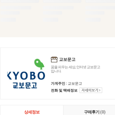
교보문고
꿈을 피우는 세상, 인터넷 교보문고
입니다.
가게주인 :
교보문고
전화 및 택배정보
상세정보
구매후기
(0)