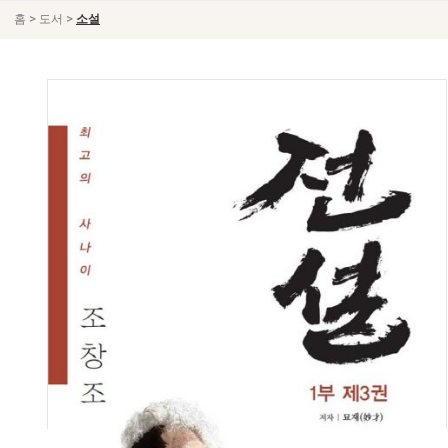
>
>
홈
도서
소설