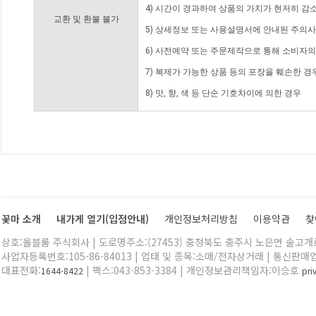
4) 시간이 경과하여 상품의 가치가 현저히 감
교환 및 환불 불가
5) 상세정보 또는 사용설명서에 안내된 주의사
6) 사전예약 또는 주문제작으로 통해 소비자
7) 복제가 가능한 상품 등의 포장을 훼손한 경
8) 맛, 향, 색 등 단순 기호차이에 의한 경우
꽃마 소개
내가게 열기(입점안내)
개인정보처리방침
이용약관
찾
상호:올블룸 주식회사 | 도로명주소:(27453) 충청북도 충주시 노은면 솔고개로 
사업자등록번호:105-86-84013 | 업태 및 종목:소매/전자상거래 | 통신판매
대표전화:
| 팩스:043-853-3384 | 개인정보관리책임자:이승호
1644-8422
pr