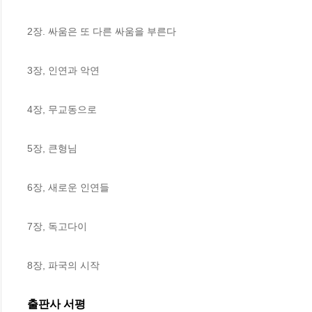
2장. 싸움은 또 다른 싸움을 부른다

3장, 인연과 악연

4장, 무교동으로

5장, 큰형님

6장, 새로운 인연들

7장, 독고다이

8장, 파국의 시작
출판사 서평