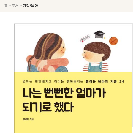
>
>
홈
도서
가정/육아