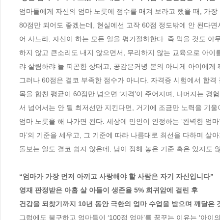
엄마들에게 자신의 엄마 노릇에 점수를 매겨 보라고 했을 때, 가장 많
80점만 되어도 좋겠는데, 현실에선 고작 60점 정도밖에 안 된다면
어 사느라, 자신이 하는 모든 일을 평가절하한다. 즉 먹을 것도 
하지 않고 큰소리도 내지 않으면서, 무리하지 않는 교육으로 아이를 
랴 살림하랴 늘 피곤한 상태고, 공감은커녕 본의 아니게 아이에게 짜
그러나 60점은 결코 부족한 점수가 아니다. 자격증 시험에서 합격 
목을 합친 평균이 60점만 넘으면 ‘자격’이 주어지며, 나머지는 경
서 넘어서는 안 될 최저선만 지킨다면, 거기에 조금만 노력을 기울여
엄마 노릇을 해 나가면 된다. 세상에 만인이 인정하는 ‘완벽한 엄마
마’의 기준을 세우고, 그 기준에 따라 나름대로 최선을 다하며 살아
돌보는 일도 결코 쉽지 않은데, 남이 정해 놓은 기준 혹은 있지도 않
“엄마가 가장 먼저 아끼고 사랑해야 할 사람은 자기 자신입니다”

영재 판정받은 아홉 살 아들이 생존율 5% 희귀암에 걸린 후

건강을 되찾기까지 10년 동안 극한의 엄마 수업을 받으며 깨달은 
그럼에도 불구하고 엄마들이 ‘100점 엄마’를 꿈꾸는 이유는 ‘아이