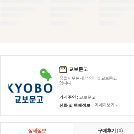
교보문고
꿈을 피우는 세상, 인터넷 교보문고
입니다.
가게주인 :
교보문고
전화 및 택배정보
상세정보
구매후기
(0)