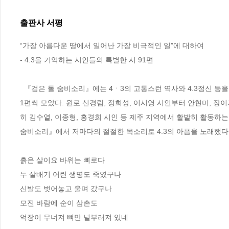
출판사 서평
“가장 아름다운 땅에서 일어난 가장 비극적인 일”에 대하여 

- 4.3을 기억하는 시인들의 특별한 시 91편

  『검은 돌 숨비소리』에는 4ㆍ3의 고통스런 역사와 4.3정신 등을 소재로 한 시 91편이 담겨 있다. 제주 지역은 물론 전국 각지 작가들의 신작시를 
1편씩 모았다. 원로 신경림, 정희성, 이시영 시인부터 안현미, 장이
히 김수열, 이종형, 홍경희 시인 등 제주 지역에서 활발히 활동하
숨비소리』에서 저마다의 절절한 목소리로 4.3의 아픔을 노래했다. 
흙은 살이요 바위는 뼈로다 

두 살배기 어린 생명도 죽였구나 

신발도 벗어놓고 울며 갔구나 

모진 바람에 순이 삼촌도 

억장이 무너져 뼈만 널부러져 있네
