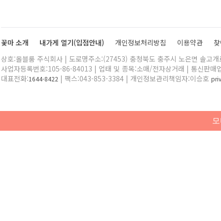
꽃마 소개
내가게 열기(입점안내)
개인정보처리방침
이용약관
찾
상호:올블룸 주식회사 | 도로명주소:(27453) 충청북도 충주시 노은면 솔고개로 
사업자등록번호:105-86-84013 | 업태 및 종목:소매/전자상거래 | 통신판매
대표전화:
| 팩스:043-853-3384 | 개인정보관리책임자:이승호
1644-8422
pr
모