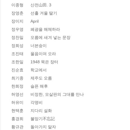
이종형      산전山田. 3 

장영춘      선흘 겨울 딸기 

장이지      April  

정우영      폐광을 해체하라 

정찬일      오름에 새겨 넣는 문장 

정희성      너븐숭이 

조진태      울음이여 오라   

조한일      1948 묵은 장터 

진순효      학교에서 

최기종      제주도 오름 

한희정      슬픈 해후 

허영선      비정한, 모살판의 그대를 만나 

허유미      각명비 

현택훈      지다리 설화 

홍경희      불망기不忘記 

황규관      돌아가지 말자