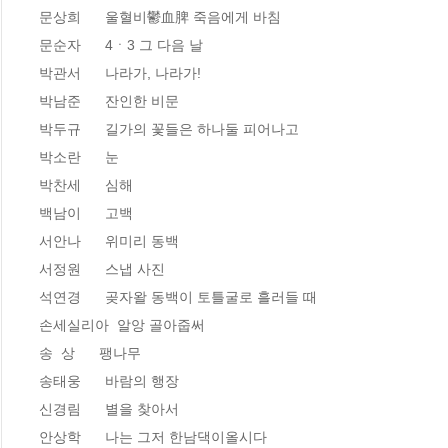
문상희      울혈비鬱血脾 죽음에게 바침 

문순자      4ㆍ3 그 다음 날 

박관서      나라가, 나라가!  

박남준      잔인한 비문 

박두규      길가의 꽃들은 하나둘 피어나고  

박소란      눈 

박찬세      심해 

백남이      고백 

서안나      위미리 동백   

서정원      스냅 사진 

석연경      곶자왈 동백이 토틀굴로 흘러들 때 

손세실리아  알앙 골아줍써 

송  상      팽나무 

송태웅      바람의 행장 

신경림      별을 찾아서  

안상학      나는 그저 한남댁이올시다 
