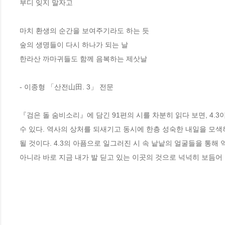
부디 잊지 말자고

마치 환생의 순간을 보여주기라도 하는 듯 

숲의 생명들이 다시 하나가 되는 날 

한라산 까마귀들도 함께 음복하는 제삿날

- 이종형 「산전山田. 3」 전문 

『검은 돌 숨비소리』에 담긴 91편의 시를 차분히 읽다 보면, 4.3
수 있다. 역사의 상처를 되새기고 동시에 한층 성숙한 내일을 모색
될 것이다. 4.3의 아픔으로 일그러진 시 속 낱낱의 얼굴들을 통해
아니라 바로 지금 내가 발 딛고 있는 이곳의 것으로 넉넉히 보듬어 