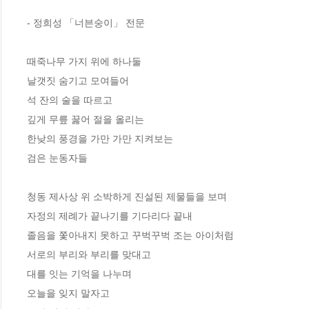
- 정희성 「너븐숭이」 전문 

때죽나무 가지 위에 하나둘 

날갯짓 숨기고 모여들어 

석 잔의 술을 따르고 

깊게 무릎 꿇어 절을 올리는 

한낮의 풍경을 가만 가만 지켜보는 

검은 눈동자들

청동 제사상 위 소박하게 진설된 제물들을 보며 

자정의 제례가 끝나기를 기다리다 끝내 

졸음을 쫓아내지 못하고 꾸벅꾸벅 조는 아이처럼 

서로의 부리와 부리를 맞대고 

대를 잇는 기억을 나누며 

오늘을 잊지 말자고 
