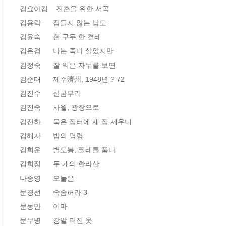
김요아킴    진혼을 위한 서곡 

김용락      잠들지 않는 남도 

김윤숙      흰 구두 한 켤레 

김은경      나는 죽다 살았지만

김정숙      잘 익은 자두를 보면 

김준태      제주濟州, 1948년 ? 72 

김진수      산굼부리

김진숙      사월, 광장으로 

김진하      묵은 집터에 새 집 세우니

김해자      밤의 명령 

김희운      별도봉, 찔레를 품다 

김희정      두 개의 한라산 

나종영      오늘은 

문경선      속솜허라 3 

문동만      이마 

문무병      강알 터진 옷 
