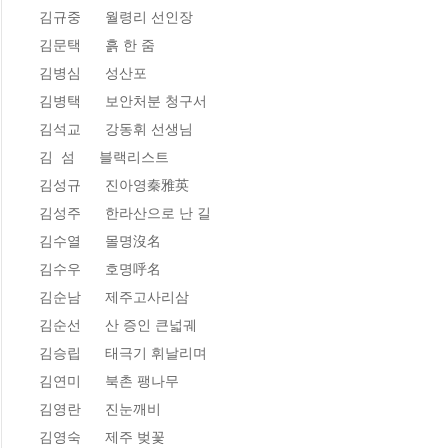
김규중      월령리 선인장 

김문택      흙 한 줌 

김병심      성산포 

김병택      보안처분 청구서 

김석교      강동휘 선생님 

김  섬      블랙리스트

김성규      진아영秦雅英 

김성주      한라산으로 난 길 

김수열      몰명沒名 

김수우      호명呼名

김순남      제주고사리삼   

김순선      산 증인 큰넓궤 

김승립      태극기 휘날리며 

김연미      북촌 팽나무 

김영란      진눈깨비

김영숙      제주 벚꽃 
