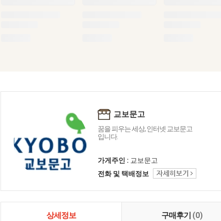
교보문고
꿈을 피우는 세상, 인터넷 교보문고
입니다.
가게주인 :
교보문고
전화 및 택배정보
상세정보
구매후기
(0)