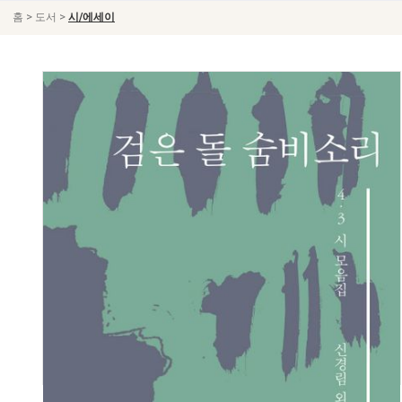
>
>
홈
도서
시/에세이