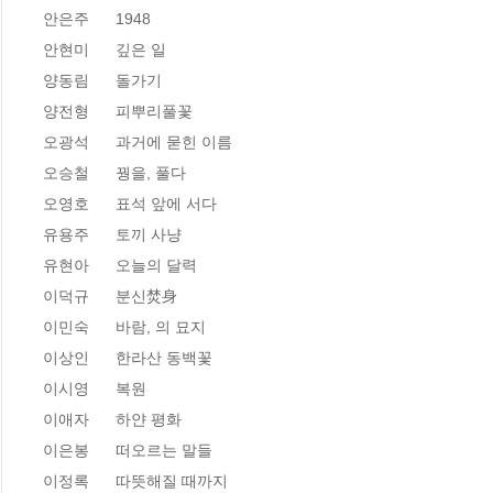
안은주      1948 

안현미      깊은 일

양동림      돌가기 

양전형      피뿌리풀꽃  

오광석      과거에 묻힌 이름 

오승철      꿩을, 풀다 

오영호      표석 앞에 서다 

유용주      토끼 사냥 

유현아      오늘의 달력 

이덕규      분신焚身

이민숙      바람, 의 묘지 

이상인      한라산 동백꽃 

이시영      복원   

이애자      하얀 평화 

이은봉      떠오르는 말들 

이정록      따뜻해질 때까지   
