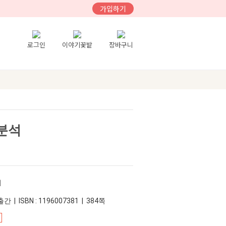
가입하기
로그인
이야기꽃밭
장바구니
분석
키
간 | ISBN : 1196007381 | 384쪽