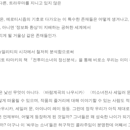
, 트라우마를 지니고 있지 않은 

, 에로티시즘의 기호로 다가오는 이 특수한 존재들은 어떻게 생겨나고, 어
 아니면 ‘정보화 환상’이 지배하는 공허한 세계에서 

 될 거울상 같은 존재들인가. 

슈얼리티의 시각에서 철저히 분석함으로써 

이토 타마키의 책 『전투미소녀의 정신분석』을 통해 비로소 우리는 이미 우
 낯선 무엇이 아니다. 〈바람계곡의 나우시카〉 〈미소녀전사 세일러 문
않게 떠올릴 수 있으며, 작품의 줄거리에 대해 이야기할 수 있는 사람도 적
시카, 세일러 문, 아야나미 레이 등등. 그런데 정작 우리가 아직 제대로 
은 언제부터, 어떻게 등장하게 된 것일까? 그녀들은 왜 성숙한 나이가 되
까? 더구나 이 ‘싸우는 소녀’들은 허구적인 콜라주임이 분명한데 어째서