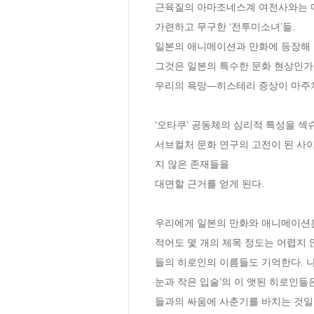
근육질의 아마조네스계 여전사와는 다른
가련하고 무구한 ‘전투미소녀’들. 

일본의 애니메이션과 만화에 등장해 온
그것은 일본의 특수한 문화 현상인가,
우리의 욕망―히스테리 증상이 마주치게
‘오타쿠’ 공동체의 심리적 특성을 섹
서브컬처 문화 연구의 고전이 된 사
지 않은 존재들을 

대면할 근거를 얻게 된다.

우리에게 일본의 만화와 애니메이션은
적어도 몇 개의 제목 정도는 어렵지 
들의 히로인의 이름들도 기억한다. 나우
눈과 작은 입술’의 이 앳된 히로인들
들과의 싸움에 사춘기를 바치는 것일