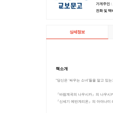
가게주인 :
전화 및 
상세정보
책소개
“당신은 ‘싸우는 소녀’들을 알고 있는가
『바람계곡의 나우시카』의 나우시카, 
『신세기 에반게리온』의 아야나미 레