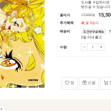
도서를 구입하시면 
받으실 수 있습니다.
15,3
17,000원
ㆍ꽃마가
ㆍ추가혜택
꽃 3송이
ㆍ배송비
조건부무료배송
2일 이내 출고
ㆍ수량
찜
선물
+