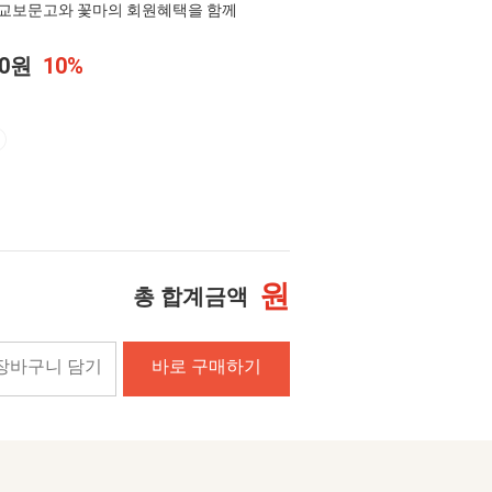
교보문고와 꽃마의 회원혜택을 함께
00원
10%
원
총 합계금액
장바구니 담기
바로 구매하기