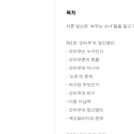
목차
서론 당신은 ‘싸우는 소녀’들을 알고 
제1장 ‘오타쿠’의 정신병리 

- 오타쿠는 누구인가

- 오타쿠론의 흐름

- 오타쿠와 마니아

- ‘소유’의 문제

- 허구란 무엇인가

- 오타쿠와 허구

- 다중 지남력

- 오타쿠의 정신병리

- 섹슈얼리티의 문제 
