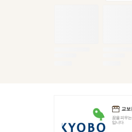
교보
꿈을 피우는
입니다.