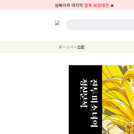
삼복더위 마지막
말복 보양대전
🔥
>
>
홈
도서
인문