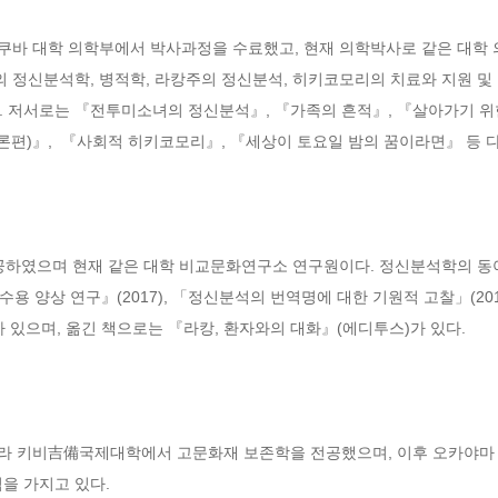
 츠쿠바 대학 의학부에서 박사과정을 수료했고, 현재 의학박사로 같은 대학
의 정신분석학, 병적학, 라캉주의 정신분석, 히키코모리의 치료와 지원 및 구
. 저서로는 『전투미소녀의 정신분석』, 『가족의 흔적』, 『살아가기 위
론편)』,  『사회적 히키코모리』, 『세상이 토요일 밤의 꿈이라면』 등 다
였으며 현재 같은 대학 비교문화연구소 연구원이다. 정신분석학의 동아시
 양상 연구』(2017), 「정신분석의 번역명에 대한 기원적 고찰」(201
 있으며, 옮긴 책으로는 『라캉, 환자와의 대화』(에디투스)가 있다.

 올라 키비吉備국제대학에서 고문화재 보존학을 전공했으며, 이후 오카야마 
을 가지고 있다.