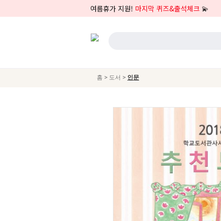
여름휴가 지원!
마지막 퀴즈&출석체크
💫
>
>
홈
도서
인문