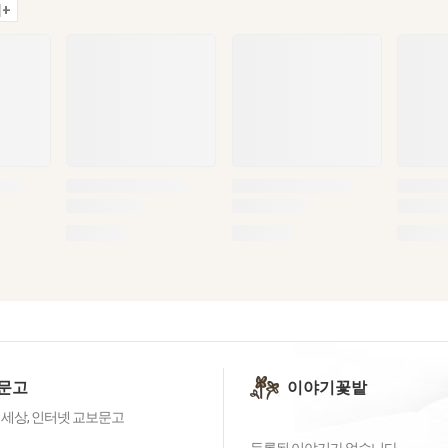
+
문고
이야기꽃밭
 세상, 인터넷 교보문고