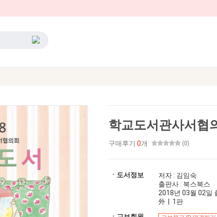
학교도서관사서협의회
구매후기
0
개
(0)
ㆍ도서정보
저자 : 김임숙
출판사 : 북스북스
2018년 03월 02일 출
外 | 1판
ㆍ교보회원