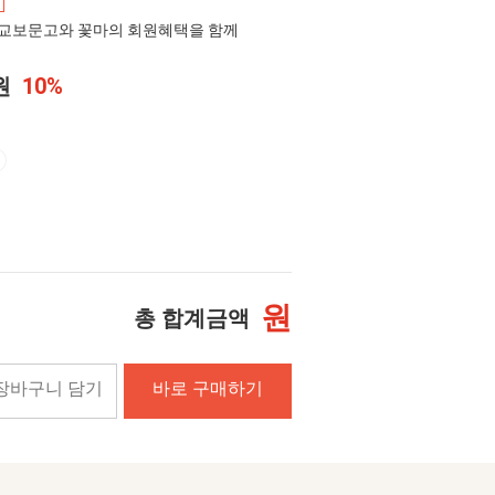
교보문고와 꽃마의 회원혜택을 함께
0원
10%
원
총 합계금액
장바구니 담기
바로 구매하기