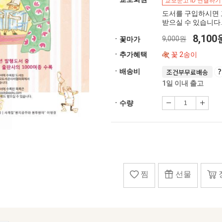
교보문고 ID 연결하기
도서를 구입하시면 
받으실 수 있습니다.
8,10
9,000원
ㆍ꽃마가
ㆍ추가혜택
꽃 2송이
ㆍ배송비
조건부무료배송
1일 이내 출고
ㆍ수량
찜
선물