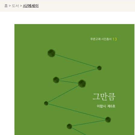
>
>
홈
도서
시/에세이