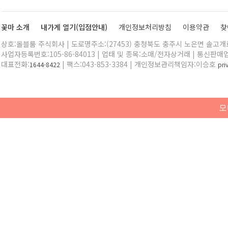
꽃마 소개
내가게 열기(입점안내)
개인정보처리방침
이용약관
찾
상호:올블룸 주식회사 | 도로명주소:(27453) 충청북도 충주시 노은면 솔고개로 
사업자등록번호:105-86-84013 | 업태 및 종목:소매/전자상거래 | 통신판매
대표전화:
| 팩스:043-853-3384 | 개인정보관리책임자:이승호
1644-8422
pr
모