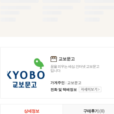
교보문고
꿈을 피우는 세상, 인터넷 교보문고
입니다.
가게주인 :
교보문고
전화 및 택배정보
상세정보
구매후기
(0)