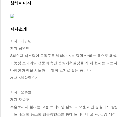
상세이미지
저자소개
저자 : 최영민

저자 최영민

S라인과 식스팩에 돌직구를 날리다. <불 량헬스>라는 책으로 혜성과
기능성 트레이닝 전문 체육관 운영기획실장을 거 쳐 현재는 피트니스
다양한 체력을 지도하 는 체력 코치로 활동 중이다. 

저서 <불량헬스>

저자 : 오승호

저자 오승호

주술로까지 불리는 교정 트레이닝 실력 과 오랜 시간 병원에서 쌓은
피트니스 협 동조합 팀불량헬스를 통해 트레이너 교 육, 건강 서적 자