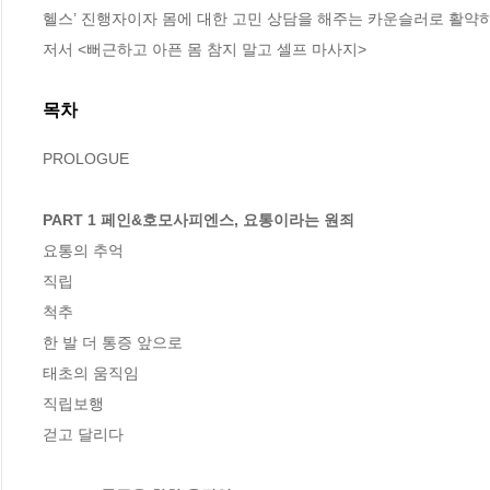
헬스’ 진행자이자 몸에 대한 고민 상담을 해주는 카운슬러로 활약하고
저서 <뻐근하고 아픈 몸 참지 말고 셀프 마사지>
목차
PROLOGUE

PART 1 페인&호모사피엔스, 요통이라는 원죄 
요통의 추억 

직립 

척추 

한 발 더 통증 앞으로 

태초의 움직임 

직립보행 

걷고 달리다 
