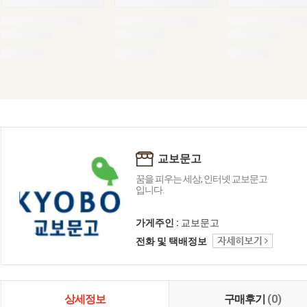
교보문고
꿈을 피우는 세상, 인터넷 교보문고
입니다.
가게주인 :
교보문고
전화 및 택배정보
상세정보
구매후기
(0)