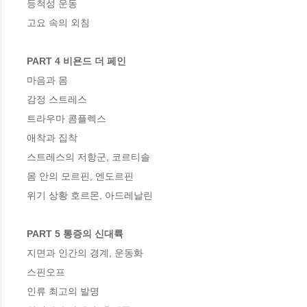
등척성 운동 

고요 속의 외침 

PART 4 비욘드 더 페인
마음과 몸

감정 스트레스

트라우마 콤플렉스

애착과 집착

스트레스의 저항군, 코르티솔

몸 안의 모르핀, 엔도르핀

위기 상황 호르몬, 아드레날린

PART 5 통증의 신대륙
지면과 인간의 경계, 운동화

스핀오프

인류 최고의 발명
