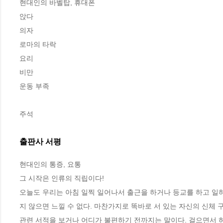
현대인의 바벨탑, 휴대폰

앉다

의자

로마의 타락

요리

비만

운동 부족

주석
출판사 서평
현대인의 통증, 요통

그 시작은 인류의 직립이다!

오늘도 우리는 아침 일찍 일어나서 출근을 하거나 등교를 하고 일
지 않으면 느낄 수 없다. 마찬가지로 똑바로 서 있는 자신의 신체
관련 서적을 보거나 어디가 불편하기 전까지는 말이다. 걸으면서 허