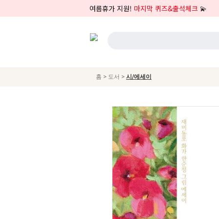
여름휴가 지원!
마지막 퀴즈&출석체크
💫
>
>
홈
도서
시/에세이