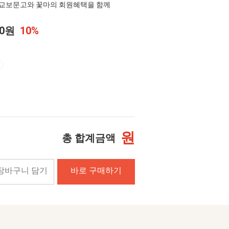
교보문고와 꽃마의 회원혜택을 함께
00원
10%
원
총 합계금액
장바구니 담기
바로 구매하기