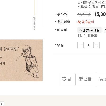
도서를 구입하시면 
받으실 수 있습니다.
15,3
17,000원
ㆍ꽃마가
ㆍ추가혜택
꽃 3송이
ㆍ배송비
조건부무료배송
1일 이내 출고
ㆍ수량
찜
선물
+