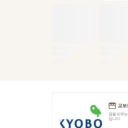
교보
꿈을 피우는
입니다.