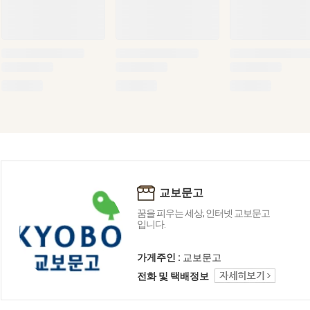
교보문고
꿈을 피우는 세상, 인터넷 교보문고
입니다.
가게주인 :
교보문고
전화 및 택배정보