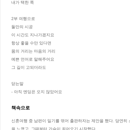
내가 택한 쪽 

2부 여행으로

둘만의 시공 

이 시간도 지나가겠지요 

항상 좋을 수만 있다면 

몸의 거리는 마음의 거리 

예쁜 언어로 말해주어요 

그 길이 고되더라도 

닫는말

- 아직 엔딩은 오지 않았어요
책속으로
신혼여행 중 남편이 일기를 엮어 출판하자는 제안을 했다. 당연히
을 느꼈고, 그때부터 가슴이 죄어오기 시작했다. 