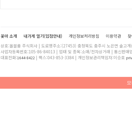
꽃마 소개
내가게 열기(입점안내)
개인정보처리방침
이용약관
찾
상호:올블룸 주식회사 | 도로명주소:(27453) 충청북도 충주시 노은면 솔고개로 
사업자등록번호:105-86-84013 | 업태 및 종목:소매/전자상거래 | 통신판매
대표전화:
| 팩스:043-853-3384 | 개인정보관리책임자:이승호
1644-8422
pr
모