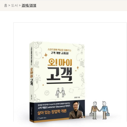
>
>
홈
도서
경제/경영