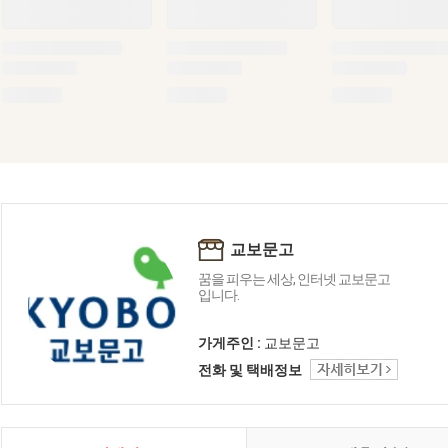
교보문고
꿈을 피우는 세상, 인터넷 교보문고
입니다.
가게주인 :
교보문고
전화 및 택배정보