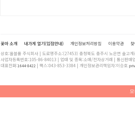
꽃마 소개
내가게 열기(입점안내)
개인정보처리방침
이용약관
찾
상호:올블룸 주식회사 | 도로명주소:(27453) 충청북도 충주시 노은면 솔고개로 
사업자등록번호:105-86-84013 | 업태 및 종목:소매/전자상거래 | 통신판매
대표전화:
| 팩스:043-853-3384 | 개인정보관리책임자:이승호
1644-8422
pr
모