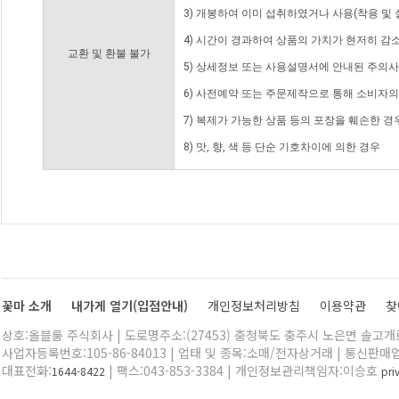
3) 개봉하여 이미 섭취하였거나 사용(착용 및 
4) 시간이 경과하여 상품의 가치가 현저히 감
교환 및 환불 불가
5) 상세정보 또는 사용설명서에 안내된 주의사
6) 사전예약 또는 주문제작으로 통해 소비자
7) 복제가 가능한 상품 등의 포장을 훼손한 경
8) 맛, 향, 색 등 단순 기호차이에 의한 경우
꽃마 소개
내가게 열기(입점안내)
개인정보처리방침
이용약관
찾
상호:올블룸 주식회사 | 도로명주소:(27453) 충청북도 충주시 노은면 솔고개로 
사업자등록번호:105-86-84013 | 업태 및 종목:소매/전자상거래 | 통신판매
대표전화:
| 팩스:043-853-3384 | 개인정보관리책임자:이승호
1644-8422
pr