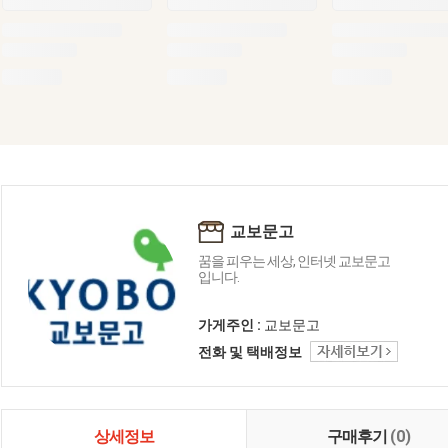
교보문고
꿈을 피우는 세상, 인터넷 교보문고
입니다.
가게주인 :
교보문고
전화 및 택배정보
상세정보
구매후기
(0)