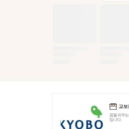
교보
꿈을 피우는
입니다.