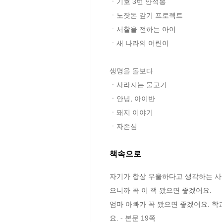
ㆍ기호 3번 안석뽕 

ㆍ노잣돈 갚기 프로젝트 

ㆍ서찰을 전하는 아이 

ㆍ새 나라의 어린이

생명을 돌보다

ㆍ사라지는 물고기 

ㆍ안녕, 아이반 

ㆍ돼지 이야기 

ㆍ자존심
책속으로
자기가 항상 우울하다고 생각하는 사람
으니까 꼭 이 책 봤으면 좋겠어요.
엄마 아빠가 꼭 봤으면 좋겠어요. 학
요. - 본문 19쪽