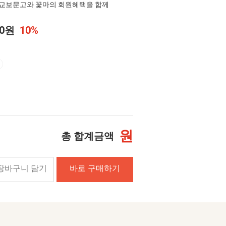
교보문고와 꽃마의 회원혜택을 함께
00원
10%
원
총 합계금액
장바구니 담기
바로 구매하기