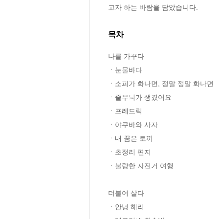
고자 하는 바람을 담았습니다.
목차
나를 가꾸다

ㆍ눈물바다 

ㆍ소피가 화나면, 정말 정말 화나면 

ㆍ줄무늬가 생겼어요 

ㆍ프레드릭 

ㆍ야쿠바와 사자 

ㆍ내 꿈은 토끼 

ㆍ초정리 편지 

ㆍ불량한 자전거 여행

더불어 살다  

ㆍ안녕 해리 
