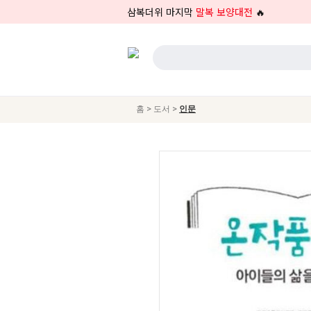
삼복더위 마지막
말복 보양대전
🔥
>
>
홈
도서
인문