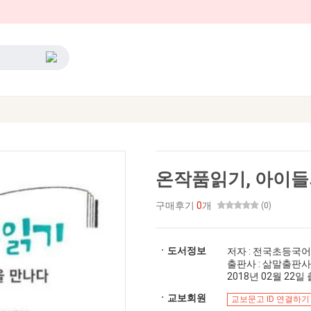
온작품읽기, 아이들
구매후기
0
개
(0)
ㆍ도서정보
저자 : 전국초등국
출판사 : 삶말출판사
2018년 02월 22일 출
ㆍ교보회원
교보문고 ID 연결하기