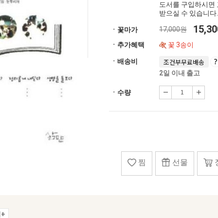
도서를 구입하시면 
받으실 수 있습니다.
15,3
17,000원
ㆍ꽃마가
ㆍ추가혜택
꽃 3송이
ㆍ배송비
조건부무료배송
2일 이내 출고
ㆍ수량
찜
선물
+