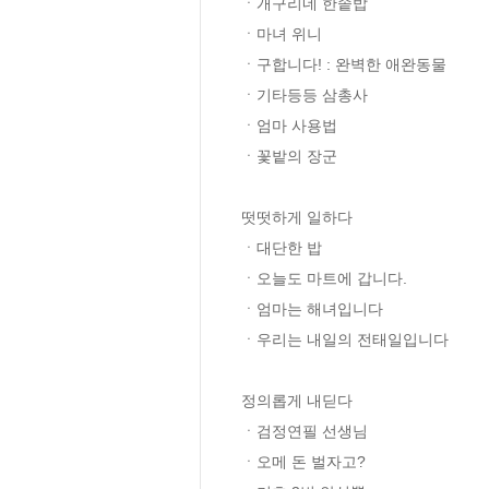
ㆍ개구리네 한솥밥 

ㆍ마녀 위니 

ㆍ구합니다! : 완벽한 애완동물 

ㆍ기타등등 삼총사 

ㆍ엄마 사용법 

ㆍ꽃밭의 장군

떳떳하게 일하다 

ㆍ대단한 밥 

ㆍ오늘도 마트에 갑니다. 

ㆍ엄마는 해녀입니다 

ㆍ우리는 내일의 전태일입니다

정의롭게 내딛다

ㆍ검정연필 선생님 

ㆍ오메 돈 벌자고? 
