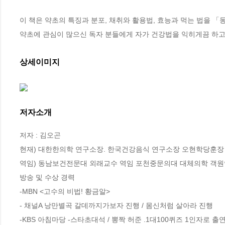
이 책은 약초의 특징과 분포, 채취와 활용법, 효능과 먹는 법을 「
약초에 관심이 많으신 독자 분들에게 자가 건강법을 익히게끔 하고
상세이미지
저자소개
저자 : 김오곤

현재) 대한한의학 연구소장. 한국건강음식 연구소장 오현학당훈장 
역임) 동남보건전문대 외래교수 역임 포천중문의대 대체의학 객원연
방송 및 수상 경력 

-MBN <고수의 비법! 황금알> 

- 채널A 낭만별곡 갈데까지가보자 진행 / 몸신처럼 살아라 진행 

-KBS 아침마당 -스타초대석 / 뽕짝 허준 .1대100퀴즈 1인자로 출연 