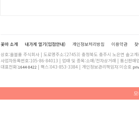
꽃마 소개
내가게 열기(입점안내)
개인정보처리방침
이용약관
찾
상호:올블룸 주식회사 | 도로명주소:(27453) 충청북도 충주시 노은면 솔고개로 
사업자등록번호:105-86-84013 | 업태 및 종목:소매/전자상거래 | 통신판매
대표전화:
| 팩스:043-853-3384 | 개인정보관리책임자:이승호
1644-8422
pr
모