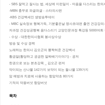
- SBS 잘먹고 잘사는 법, 세상에 이런일이 - 마음을 다스리는 한의사
-MBN 충무로 와글와글 - 스타의사편 

-KBS 건강백세인 생방송투데이 

- MBC 실속정보 행복가득, 기분좋은날 명사초대편 출연 건강강
자과정 건강성공행복 음다스리기 교양인문과정 특강등 5000여회 강
- 수상 - 대한한의사협회 봉사상수상 

방송 및 수상 경력 

노래하는 한의사 김오곤의 뽕짝허준 건강백서 

황금알(황당하고 궁금한 알짜배기이야기) - 공저 

한권으로 보는 본초강목 _ 김오곤 편저 

약이되는 산나물 142가지 보약이 되는 들나물 139가지 

암 예방과 치료에 사용하는 항암약초 80가지 

기적의 약용버섯 항암버섯
목차