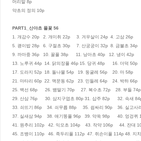
머리말 8p 

약초의 정의 10p 

PART1_산야초 풀꽃 56 
1. 개감수 20p   2. 개미취 22p     3. 겨우살이 24p  4. 고삼 26p 

5. 괭이밥 28p   6. 구절초 30p     7. 산궁궁이 32p  8. 금불초 34p 

9. 까마중 36p   10. 꿀풀 38p      11. 낭아초 40p   12. 냉이 42p 

13. 노루귀 44p  14. 닭의장풀 46p 15. 당귀 48p      16. 더덕 50p 

17. 도라지 52p  18. 돌나물 54p   19. 둥굴레 56p    20. 마 58p 

21. 마타리 60p  22. 맥문동 62p   23. 민들레 64p    24. 박하 66p 

25. 백선 68p      26. 뱀딸기 70p     27. 복수초 72p    28. 부들 74p 
29. 산삼 76p      30. 삼지구엽초 80p 31. 삽주 82p      32. 속새 84p
33. 쇠뜨기 86p    34. 쇠무릅 88p     35. 쇱싸리 90p    36. 실고사리 
37. 실새삼 94p    38. 애기똥풀 96p   39. 약쑥 98p      40. 엉겅퀴 1
41. 원추리 102p   42. 익모초 104p    43. 작약 106p     44. 잔대 10
45. 조뱅이 110p   46. 족두리풀 112p  47. 쥐손이풀 114p 48. 지치 