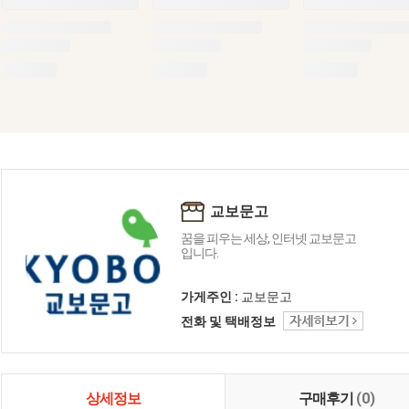
교보문고
꿈을 피우는 세상, 인터넷 교보문고
입니다.
가게주인 :
교보문고
전화 및 택배정보
상세정보
구매후기
(0)