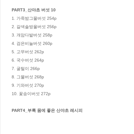
PART3_산야초 버섯 10
1. 가죽밤그물버섯 254p 

2. 갈색솔방울버섯 256p 

3. 개암다발버섯 258p 

4. 검은비늘버섯 260p 

5. 고무버섯 262p 

6. 국수버섯 264p 

7. 굴털이 266p 

8. 그물버섯 268p

9. 기와버섯 270p 

10. 꽃송이버섯 272p

PART4_부록 몸에 좋은 산야초 레시피