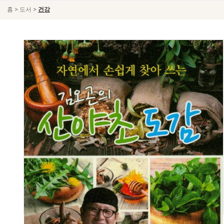
>
>
홈
도서
건강