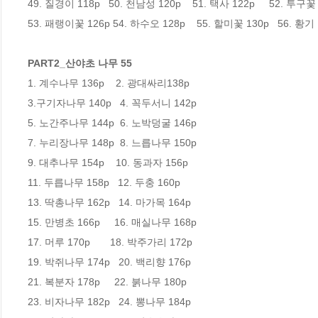
49. 질경이 118p   50. 천남성 120p    51. 택사 122p     52. 투구꽃 
53. 패랭이꽃 126p 54. 하수오 128p    55. 할미꽃 130p   56. 황기 1
PART2_산야초 나무 55 
1. 계수나무 136p    2. 광대싸리138p

3.구기자나무 140p   4. 꼭두서니 142p 

5. 노간주나무 144p  6. 노박덩굴 146p 

7. 누리장나무 148p  8. 느릅나무 150p 

9. 대추나무 154p    10. 동과자 156p 

11. 두릅나무 158p   12. 두충 160p 

13. 딱총나무 162p   14. 마가목 164p 

15. 만병초 166p     16. 매실나무 168p 

17. 머루 170p       18. 박주가리 172p 

19. 박쥐나무 174p   20. 백리향 176p 

21. 복분자 178p     22. 붉나무 180p 

23. 비자나무 182p   24. 뽕나무 184p 
