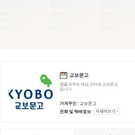
교보문고
꿈을 피우는 세상, 인터넷 교보문고
입니다.
가게주인 :
교보문고
전화 및 택배정보