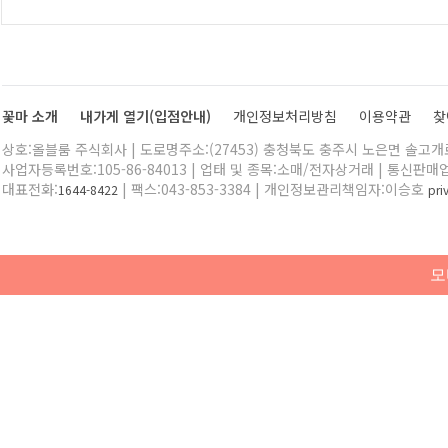
꽃마 소개
내가게 열기(입점안내)
개인정보처리방침
이용약관
찾
상호:올블룸 주식회사 | 도로명주소:(27453) 충청북도 충주시 노은면 솔고개로 
사업자등록번호:105-86-84013 | 업태 및 종목:소매/전자상거래 | 통신판매
대표전화:
| 팩스:043-853-3384 | 개인정보관리책임자:이승호
1644-8422
pr
모