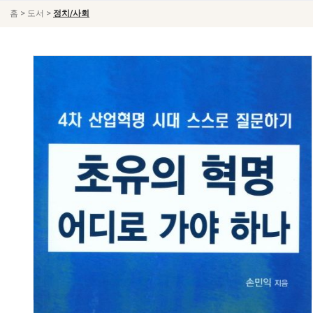
>
>
홈
도서
정치/사회