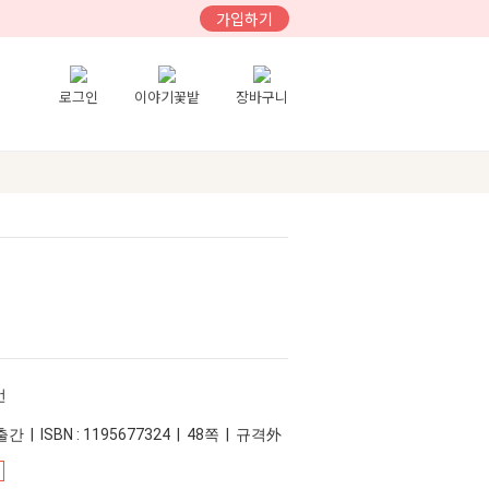
가입하기
로그인
이야기꽃밭
장바구니
먼
간 | ISBN : 1195677324 | 48쪽 | 규격外