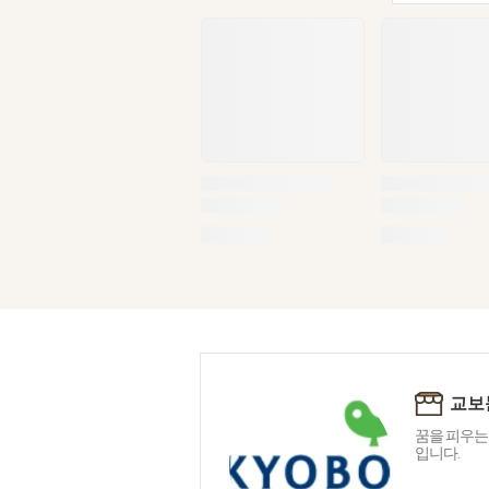
교보
꿈을 피우는
입니다.