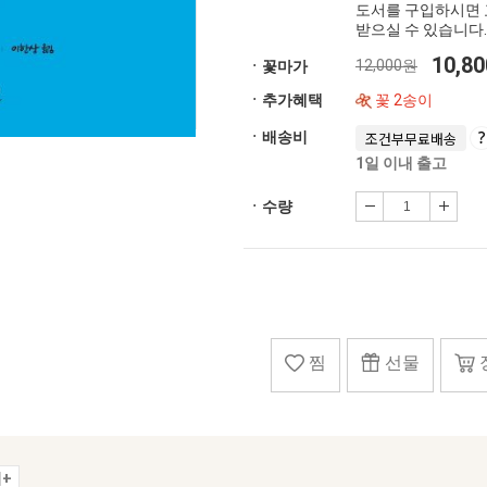
도서를 구입하시면 
받으실 수 있습니다.
10,8
12,000원
ㆍ꽃마가
ㆍ추가혜택
꽃 2송이
ㆍ배송비
조건부무료배송
1일 이내 출고
ㆍ수량
찜
선물
+