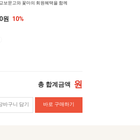
교보문고와 꽃마의 회원혜택을 함께
00원
10%
원
총 합계금액
장바구니 담기
바로 구매하기