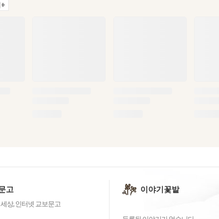
+
문고
이야기꽃밭
 세상, 인터넷 교보문고