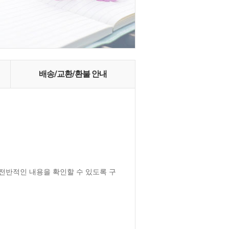
배송/교환/환불 안내
 전반적인 내용을 확인할 수 있도록 구