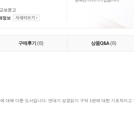
등록된 이야기가 없습니다.
교보문고
택배정보
구매후기
(0)
상품Q&A
(0)
편에 대해 다룬 도서입니다. 연대기 성경읽기 구약 1편에 대한 기초적이고