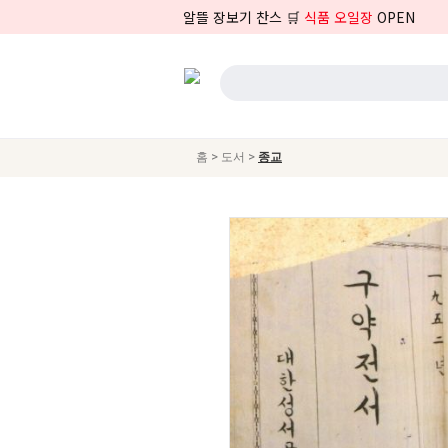
알뜰 장보기 찬스 🛒
식품 오일장
OPEN
>
>
홈
도서
종교