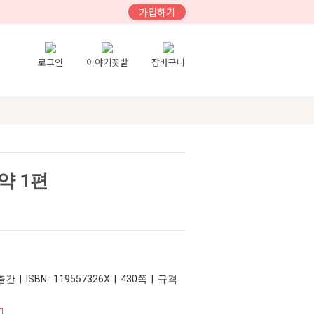
가입하기
로그인
이야기꽃밭
장바구니
약 1편
간 | ISBN : 119557326X | 430쪽 | 규격