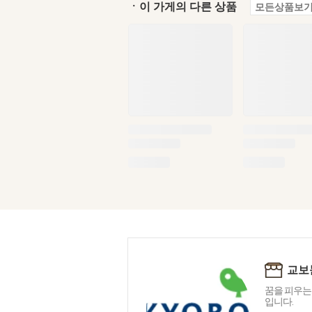
ㆍ이 가게의 다른 상품
모든상품보기
교보
꿈을 피우는
입니다.