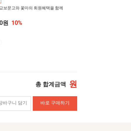
교보문고와 꽃마의 회원혜택을 함께
00원
10%
원
총 합계금액
장바구니 담기
바로 구매하기