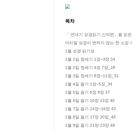
목차
「 연대기 성경읽기 신약편」을 읽은 
머리말 성경이 변하지 않는 한 소장 가
1월 성경 읽기표

1월 1일 창세기 1장~3장 24

1월 2일 창세기 4장 7장_28

1월 3일 창세기 8장~11장_31

1월 4일 욥기 1장~5장_34

1월 5일 욥기 6장 9장 37

1월 6일 욥기 10장 13장 40

1월 7일 욥기 14장~16장 43

1월 8일 욥기 17장 20장_45

1월 9일 욥기 21장-23장 48
