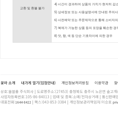
4) 시간이 경과하여 상품의 가치가 현저히 감
교환 및 환불 불가
5) 상세정보 또는 사용설명서에 안내된 주의사
6) 사전예약 또는 주문제작으로 통해 소비자
7) 복제가 가능한 상품 등의 포장을 훼손한 경
8) 맛, 향, 색 등 단순 기호차이에 의한 경우
꽃마 소개
내가게 열기(입점안내)
개인정보처리방침
이용약관
찾
상호:올블룸 주식회사 | 도로명주소:(27453) 충청북도 충주시 노은면 솔고개로 
사업자등록번호:105-86-84013 | 업태 및 종목:소매/전자상거래 | 통신판매
대표전화:
| 팩스:043-853-3384 | 개인정보관리책임자:이승호
1644-8422
pr