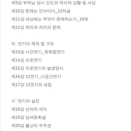
제9강 부처님 당시 인도의 역사적 상황 및 사상

제10강 존재는 인식이다_12처설

제11강 세상에는 무엇이 존재하는가_18계

제12강 죄악과 의지의 문제

Ⅳ. 연기의 체계 및 구조

제13강 시간연기_육육법연기

제14강 오온연기

제15강 오온연기의 발생양식

제16강 12연기_시공간연기

제17강 12연기의 성립

Ⅴ. 연기의 실천

제18강 선악의 의미

제19강 삼세윤회설

제20강 불교의 우주관
