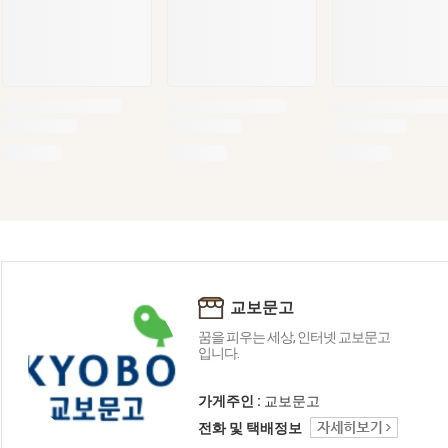
교보문고
꿈을 피우는 세상, 인터넷 교보문고
입니다.
가게주인 :
교보문고
전화 및 택배정보