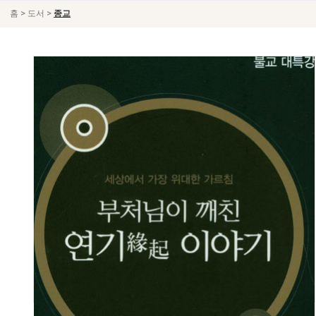
>
>
홈
도서
종교